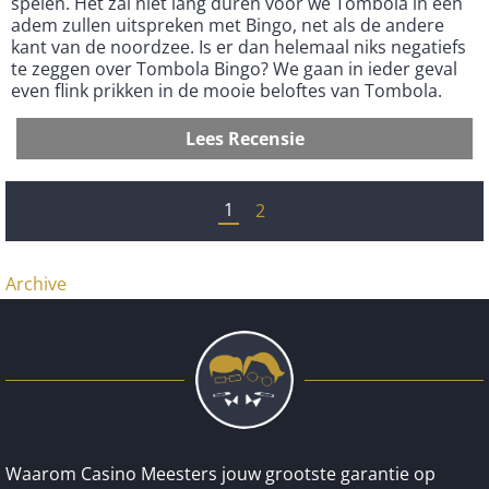
spelen. Het zal niet lang duren voor we Tombola in een
adem zullen uitspreken met Bingo, net als de andere
kant van de noordzee. Is er dan helemaal niks negatiefs
te zeggen over Tombola Bingo? We gaan in ieder geval
even flink prikken in de mooie beloftes van Tombola.
Lees Recensie
1
2
Archive
Waarom Casino Meesters jouw grootste garantie op