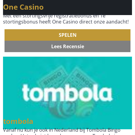
One Casino
Met een stortingsvrije registratiebonus én 1e
stortingsbonus heeft One Casino direct onze aandacht!
SPELEN
Lees Recensie
tombola
Vanaf nu kun je ook in Nederland bij Tombola Bingo