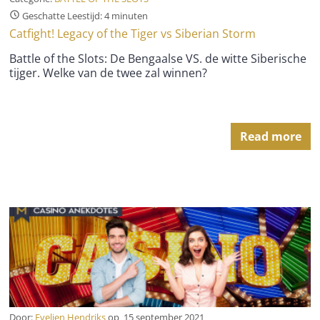
Geschatte Leestijd: 4 minuten
Catfight! Legacy of the Tiger vs Siberian Storm
Battle of the Slots: De Bengaalse VS. de witte Siberische
tijger. Welke van de twee zal winnen?
Read more
Door:
Evelien Hendriks
op
15 september 2021