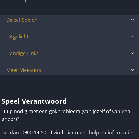
Direct Spelen
Uitgelicht
Handige Links
Meer Meesters
Speel Verantwoord
Hulp nodig met een gokprobleem (van jezelf of van een
ander)?
Bel dan:
0900 14 50
of vind hier meer
hulp en informatie
.