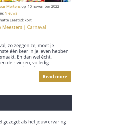
leur Mertens
op
10 november 2022
ie:
Nieuws
atte Leestijd: kort
o Meesters | Carnaval
al, zo zeggen ze, moet je
ste één keer in je leven hebben
maakt. En dan wel écht.
n de rivieren, volledig
dost, meerdere dagen achter
. Alleen dan win je met Carnaval.
Read more
sino Meesters zijn wij ook
eresseerd in dat andere aspect
nnen met Carnaval – in het
. Want waar een feestje is, haken
 casino’s doorgaans in. Met te
 thema gokkasten en heul veul
ties…
l gezegd: als het jouw ervaring