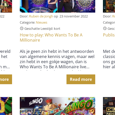
022
Door:
Ruben de Jongh
op
23 november 2022
Door:
R
Categorie:
Nieuws
Categor
Geschatte Leestijd: kort
Gesch
How to play: Who Wants To Be A
Publis
Millionaire
ereld
Als je geen zin hebt in het antwoorden
Met de
 het
van algemene kennis vragen, maar wel
classi
zin hebt in een gokje wagen, dan is
ons ge
in met
Who Wants To Be A Millionaire live
hier a
 hier
casino spel zeker iets voor jou! Lees
t, en
hier over dit spel, en kijk of jij datgene
more
Read more
hebt wat nodig is om een miljonair te
worden!