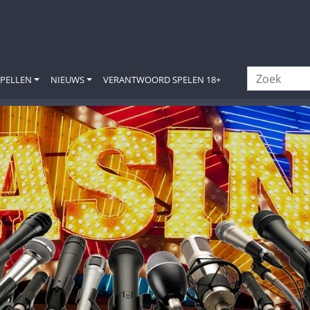
SPELLEN
NIEUWS
VERANTWOORD SPELEN 18+