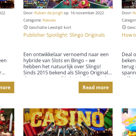
022
Door:
Ruben de Jongh
op
16 november 2022
Door:
R
Categorie:
Nieuws
Categor
Geschatte Leestijd: kort
Gesch
Publisher Spotlight: Slingo Originals
How to
Een ontwikkelaar vernoemd naar een
Deal o
een
hybride van Slots en Bingo – we
bekend
hebben het natuurlijk over Slingo!
terug 
r
Sinds 2015 bekend als Slingo Originals,
spann
deze game ontwikkelaar is al meer dan
zelf m
twee decennia actief in Noord Amerika
Mis je
more
Read more
en Europa. Lees hier alles over deze
legendarische publisher!