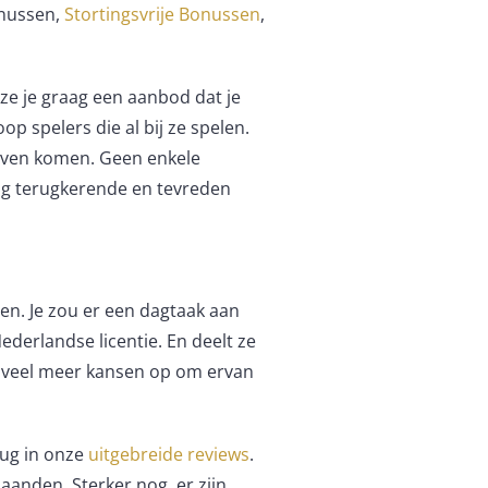
onussen,
Stortingsvrije Bonussen
,
ze je graag een aanbod dat je
oop spelers die al bij ze spelen.
lijven komen. Geen enkele
aag terugkerende en tevreden
sen. Je zou er een dagtaak aan
derlandse licentie. En deelt ze
eer veel meer kansen op om ervan
rug in onze
uitgebreide reviews
.
anden. Sterker nog, er zijn