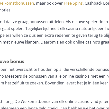
elkomstbonussen
, maar ook over
Free Spins
, Cashback B
oties.
d dat ze graag bonussen uitdelen. Als nieuwe speler doen 
e gaat spelen. Tegelijkertijd heeft elk casino natuurlijk een h
pelers willen ze dus een extra redenen te geven terug te b
een met nieuwe klanten. Daarom zien ook online casino’s gr
euwe bonus
e doen het overzicht te houden op al die verschillende bonus
 Meesters de bonussen van alle online casino’s met een Ne
d om het zelf uit te zoeken. Bovendien levert het je in één k
hifting. De Welkomstbonus van elk online casino vind je te
algemeen een lange geldigheid. Dan hebben we het over ma