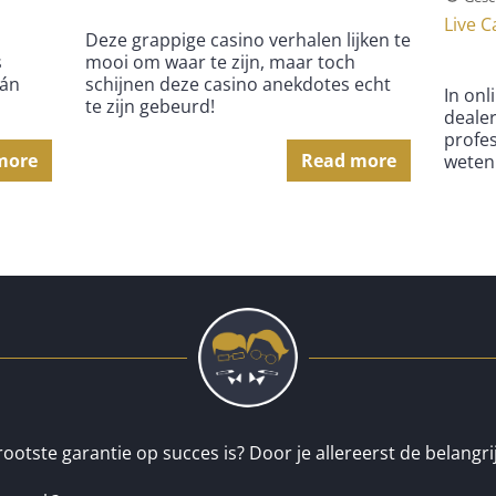
Live C
Deze grappige casino verhalen lijken te
s
mooi om waar te zijn, maar toch
lán
schijnen deze casino anekdotes echt
In onli
te zijn gebeurd!
deale
profes
more
Read more
weten 
van t
ste garantie op succes is? Door je allereerst de belangrijk