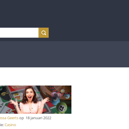
essa Geerts
op
18 januari 2022
ie:
Casino