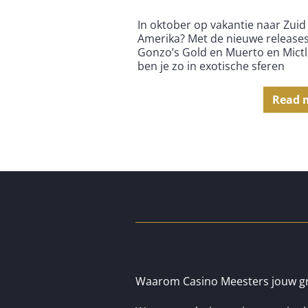
In oktober op vakantie naar Zuid
Amerika? Met de nieuwe release
Gonzo’s Gold en Muerto en Mict
ben je zo in exotische sferen
Read 
Waarom Casino Meesters jouw groot