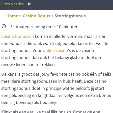
»
Lees verder
Home
»
Casino Bonus
»
Stortingsbonus
Estimated reading time:
10
minuten
Casino bonussen
komen in allerlei vormen, maar als er
één bonus is die vaak wordt uitgedeeld dan is het wel de
stortingsbonus. Voor
online casino
’s is de casino
stortingsbonus dan ook het belangrijkste middel om
nieuwe leden aan te trekken.
De kans is groot dat jouw favoriete casino ook één of zelfs
meerdere stortingsbonussen in huis heeft. Deze casino
stortingsbonus doet in principe wat ‘ie belooft: jij stort
een geldbedrag en krijgt daar vervolgens een extra bonus
bedrag bovenop als bedankje.
Klinkt als een eerlijke deal lijkt ons zo. Omdat de ene