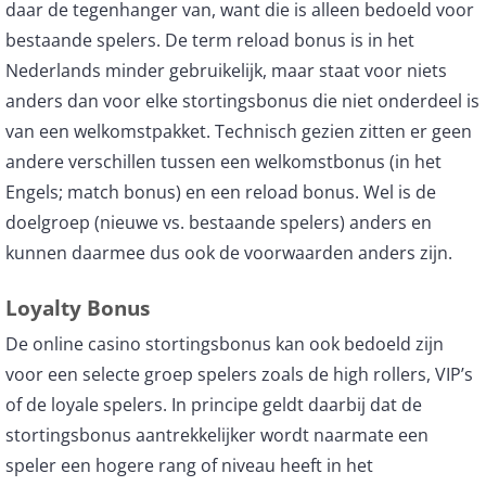
daar de tegenhanger van, want die is alleen bedoeld voor
bestaande spelers. De term reload bonus is in het
Nederlands minder gebruikelijk, maar staat voor niets
anders dan voor elke stortingsbonus die niet onderdeel is
van een welkomstpakket. Technisch gezien zitten er geen
andere verschillen tussen een welkomstbonus (in het
Engels; match bonus) en een reload bonus. Wel is de
doelgroep (nieuwe vs. bestaande spelers) anders en
kunnen daarmee dus ook de voorwaarden anders zijn.
Loyalty Bonus
De online casino stortingsbonus kan ook bedoeld zijn
voor een selecte groep spelers zoals de high rollers, VIP’s
of de loyale spelers. In principe geldt daarbij dat de
stortingsbonus aantrekkelijker wordt naarmate een
speler een hogere rang of niveau heeft in het