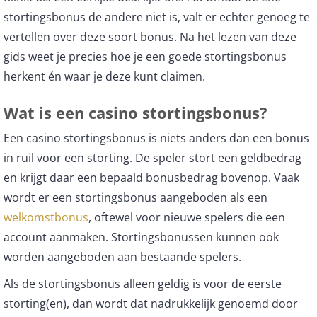
stortingsbonus de andere niet is, valt er echter genoeg te
vertellen over deze soort bonus. Na het lezen van deze
gids weet je precies hoe je een goede stortingsbonus
herkent én waar je deze kunt claimen.
Wat is een casino stortingsbonus?
Een casino stortingsbonus is niets anders dan een bonus
in ruil voor een storting. De speler stort een geldbedrag
en krijgt daar een bepaald bonusbedrag bovenop. Vaak
wordt er een stortingsbonus aangeboden als een
welkomstbonus
, oftewel voor nieuwe spelers die een
account aanmaken. Stortingsbonussen kunnen ook
worden aangeboden aan bestaande spelers.
Als de stortingsbonus alleen geldig is voor de eerste
storting(en), dan wordt dat nadrukkelijk genoemd door