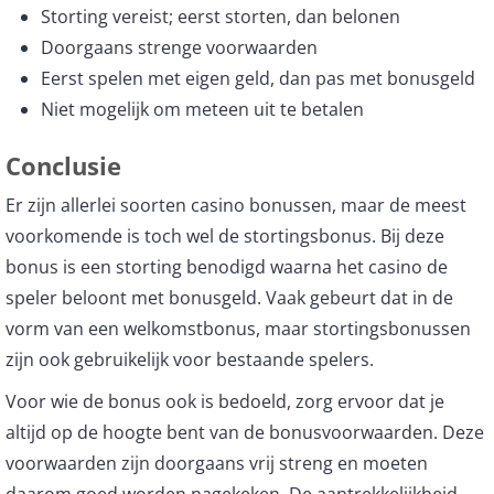
Storting vereist; eerst storten, dan belonen
Doorgaans strenge voorwaarden
Eerst spelen met eigen geld, dan pas met bonusgeld
Niet mogelijk om meteen uit te betalen
Conclusie
Er zijn allerlei soorten casino bonussen, maar de meest
voorkomende is toch wel de stortingsbonus. Bij deze
bonus is een storting benodigd waarna het casino de
speler beloont met bonusgeld. Vaak gebeurt dat in de
vorm van een welkomstbonus, maar stortingsbonussen
zijn ook gebruikelijk voor bestaande spelers.
Voor wie de bonus ook is bedoeld, zorg ervoor dat je
altijd op de hoogte bent van de bonusvoorwaarden. Deze
voorwaarden zijn doorgaans vrij streng en moeten