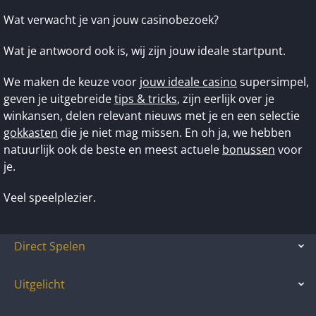
Wat verwacht je van jouw casinobezoek?
Wat je antwoord ook is, wij zijn jouw ideale startpunt.
We maken de keuze voor
jouw ideale casino
supersimpel,
geven je uitgebreide
tips & tricks
, zijn eerlijk over je
winkansen, delen relevant nieuws met je en een selectie
gokkasten
die je niet mag missen. En oh ja, we hebben
natuurlijk ook de beste en meest actuele
bonussen
voor
je.
Veel speelplezier.
Direct Spelen
Uitgelicht