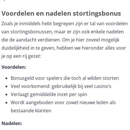
Voordelen en nadelen stortingsbonus
Zoals je inmiddels hebt begrepen zijn er tal van voordelen
van stortingsbonussen, maar er zijn ook enkele nadelen
die de aandacht verdienen. Om je hier zoveel mogelijk
duidelijkheid in te geven, hebben we hieronder alles voor
je op een rij gezet:
Voordelen:
Bonusgeld voor spelers die toch al wilden storten
Veel voorkomend: gebruikelijk bij veel casino’s
Verlaagt gemiddelde inzet per spin
Wordt aangeboden voor zowel nieuwe leden als
bestaande klanten
Nadelen: