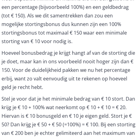
een percentage (bijvoorbeeld 100%) en een geldbedrag
(tot € 150). Als we dit samentrekken dan zou een
mogelijke stortingsbonus dus kunnen zijn een 100%
stortingsbonus tot maximaal € 150 waar een minimale
storting van € 10 voor nodig is.
Hoeveel bonusbedrag je krijgt hangt af van de storting die
je doet, maar kan in ons voorbeeld nooit hoger zijn dan €
150. Voor de duidelijkheid pakken we nu het percentage
erbij, want zo valt eenvoudig uit te rekenen op hoeveel
geld je recht hebt.
Stel je voor dat je het minimale bedrag van € 10 stort. Dan
krijg je € 10 + 100% wat neerkomt op € 10 + € 10 = € 20.
Hiervan is € 10 bonusgeld en € 10 je eigen geld. Stort je €
50? Dan krijg je € 50 + € 50 (=100%) = € 100. Bij een storting
van € 200 ben je echter gelimiteerd aan het maximum van