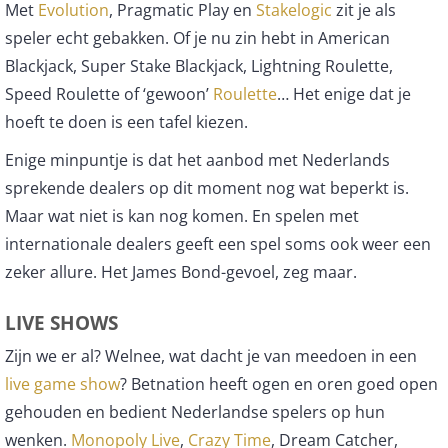
Met
Evolution
, Pragmatic Play en
Stakelogic
zit je als
speler echt gebakken. Of je nu zin hebt in American
Blackjack, Super Stake Blackjack, Lightning Roulette,
Speed Roulette of ‘gewoon’
Roulette
… Het enige dat je
hoeft te doen is een tafel kiezen.
Enige minpuntje is dat het aanbod met Nederlands
sprekende dealers op dit moment nog wat beperkt is.
Maar wat niet is kan nog komen. En spelen met
internationale dealers geeft een spel soms ook weer een
zeker allure. Het James Bond-gevoel, zeg maar.
LIVE SHOWS
Zijn we er al? Welnee, wat dacht je van meedoen in een
live game show
? Betnation heeft ogen en oren goed open
gehouden en bedient Nederlandse spelers op hun
wenken.
Monopoly Live
,
Crazy Time
, Dream Catcher,