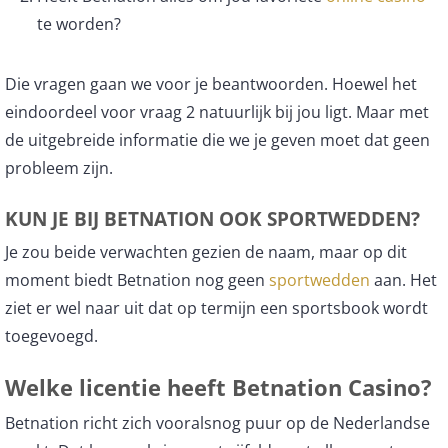
te worden?
Die vragen gaan we voor je beantwoorden. Hoewel het
eindoordeel voor vraag 2 natuurlijk bij jou ligt. Maar met
de uitgebreide informatie die we je geven moet dat geen
probleem zijn.
KUN JE BIJ BETNATION OOK SPORTWEDDEN?
Je zou beide verwachten gezien de naam, maar op dit
moment biedt Betnation nog geen
sportwedden
aan. Het
ziet er wel naar uit dat op termijn een sportsbook wordt
toegevoegd.
Welke licentie heeft Betnation Casino?
Betnation richt zich vooralsnog puur op de Nederlandse