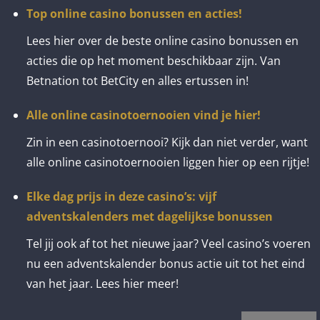
Top online casino bonussen en acties!
Lees hier over de beste online casino bonussen en
acties die op het moment beschikbaar zijn. Van
Betnation tot BetCity en alles ertussen in!
Alle online casinotoernooien vind je hier!
Zin in een casinotoernooi? Kijk dan niet verder, want
alle online casinotoernooien liggen hier op een rijtje!
Elke dag prijs in deze casino’s: vijf
adventskalenders met dagelijkse bonussen
Tel jij ook af tot het nieuwe jaar? Veel casino’s voeren
nu een adventskalender bonus actie uit tot het eind
van het jaar. Lees hier meer!