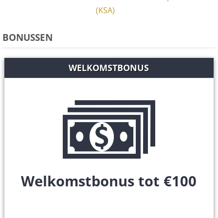
(KSA)
BONUSSEN
WELKOMST­BONUS
Welkomstbonus tot €100