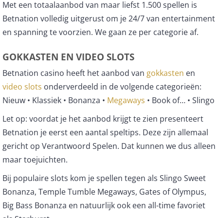
Met een totaalaanbod van maar liefst 1.500 spellen is
Betnation volledig uitgerust om je 24/7 van entertainment
en spanning te voorzien. We gaan ze per categorie af.
GOKKASTEN EN VIDEO SLOTS
Betnation casino heeft het aanbod van
gokkasten
en
video slots
onderverdeeld in de volgende categorieën:
Nieuw • Klassiek • Bonanza •
Megaways
• Book of… • Slingo
Let op: voordat je het aanbod krijgt te zien presenteert
Betnation je eerst een aantal speltips. Deze zijn allemaal
gericht op Verantwoord Spelen. Dat kunnen we dus alleen
maar toejuichten.
Bij populaire slots kom je spellen tegen als Slingo Sweet
Bonanza, Temple Tumble Megaways, Gates of Olympus,
Big Bass Bonanza en natuurlijk ook een all-time favoriet