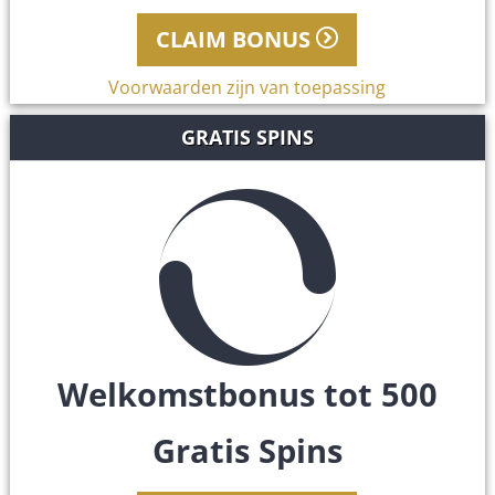
CLAIM BONUS
Voorwaarden zijn van toepassing
GRATIS SPINS
Welkomstbonus tot 500
Gratis Spins