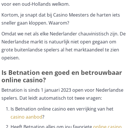
voor een oud-Hollands welkom.
Kortom, je snapt dat bij Casino Meesters de harten iets
sneller gaan kloppen. Waarom?
Omdat we net als elke Nederlander chauvinistisch zijn. De
Nederlandse markt is natuurlijk niet open gegaan om
grote buitenlandse spelers al het marktaandeel te zien
opeisen.
Is Betnation een goed en betrouwbaar
online casino?
Betnation is sinds 1 januari 2023 open voor Nederlandse
spelers. Dat leidt automatisch tot twee vragen:
Is Betnation online casino een verrijking van het
casino aanbod
?
Heeft Betnation alles om jou favoriete
online casino