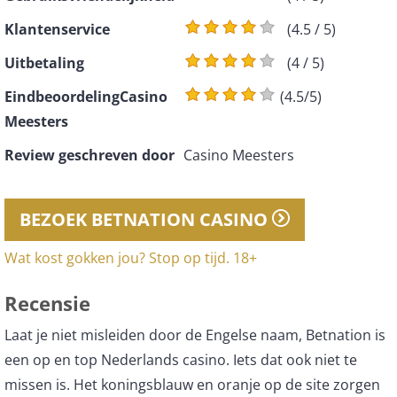
Klantenservice
(4.5 / 5)
Uitbetaling
(4 / 5)
Eind­beoordelingCasino
(4.5/5)
Meesters
Review geschreven door
Casino Meesters
BEZOEK BETNATION CASINO
Wat kost gokken jou? Stop op tijd. 18+
Recensie
Laat je niet misleiden door de Engelse naam, Betnation is
een op en top Nederlands casino. Iets dat ook niet te
missen is. Het koningsblauw en oranje op de site zorgen