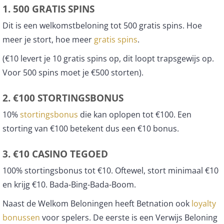
1. 500 GRATIS SPINS
Dit is een welkomstbeloning tot 500 gratis spins. Hoe
meer je stort, hoe meer
gratis spins
.
(€10 levert je 10 gratis spins op, dit loopt trapsgewijs op.
Voor 500 spins moet je €500 storten).
2. €100 STORTINGSBONUS
10%
stortingsbonus
die kan oplopen tot €100. Een
storting van €100 betekent dus een €10 bonus.
3. €10 CASINO TEGOED
100% stortingsbonus tot €10. Oftewel, stort minimaal €10
en krijg €10. Bada-Bing-Bada-Boom.
Naast de Welkom Beloningen heeft Betnation ook
loyalty
bonussen
voor spelers. De eerste is een Verwijs Beloning