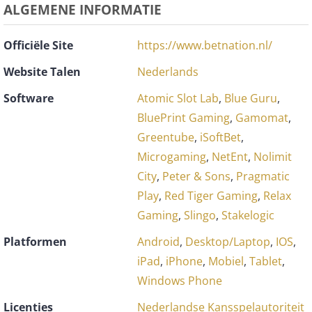
ALGEMENE INFORMATIE
Officiële Site
https://www.betnation.nl/
Website Talen
Nederlands
Software
Atomic Slot Lab
,
Blue Guru
,
BluePrint Gaming
,
Gamomat
,
Greentube
,
iSoftBet
,
Microgaming
,
NetEnt
,
Nolimit
City
,
Peter & Sons
,
Pragmatic
Play
,
Red Tiger Gaming
,
Relax
Gaming
,
Slingo
,
Stakelogic
Platformen
Android
,
Desktop/Laptop
,
IOS
,
iPad
,
iPhone
,
Mobiel
,
Tablet
,
Windows Phone
Licenties
Nederlandse Kansspelautoriteit