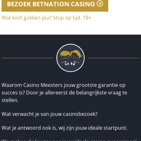
BEZOEK BETNATION CASINO
Wat kost gokken jou? Stop op tijd. 18+
Waarom Casino Meesters jouw grootste garantie op
succes is? Door je allereerst de belangrijkste vraag te
stellen.
Wat verwacht je van jouw casinobezoek?
Wat je antwoord ook is, wij zijn jouw ideale startpunt.