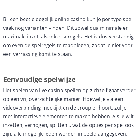
Bij een beetje degelijk online casino kun je per type spel
vaak nog varianten vinden. Dit zowel qua minimale en
maximale inzet, alsook qua regels. Het is dus verstandig
om even de spelregels te raadplegen, zodat je niet voor
een verrassing komt te staan.
Eenvoudige spelwijze
Het spelen van live casino spellen op zichzelf gaat verder
op een vrij overzichtelijke manier. Hoewel je via een
videoverbinding meekijkt en de croupier hoort, zul je
met interactieve elementen te maken hebben. Als je wilt
inzetten, verhogen, splitten… wat de opties per spel ook
zijn, alle mogelijkheden worden in beeld aangegeven.