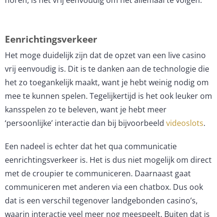
Eenrichtingsverkeer
Het moge duidelijk zijn dat de opzet van een live casino
vrij eenvoudig is. Dit is te danken aan de technologie die
het zo toegankelijk maakt, want je hebt weinig nodig om
mee te kunnen spelen. Tegelijkertijd is het ook leuker om
kansspelen zo te beleven, want je hebt meer
‘persoonlijke’ interactie dan bij bijvoorbeeld
videoslots
.
Een nadeel is echter dat het qua communicatie
eenrichtingsverkeer is. Het is dus niet mogelijk om direct
met de croupier te communiceren. Daarnaast gaat
communiceren met anderen via een chatbox. Dus ook
dat is een verschil tegenover landgebonden casino’s,
waarin interactie veel meer nog meespeelt. Buiten dat is