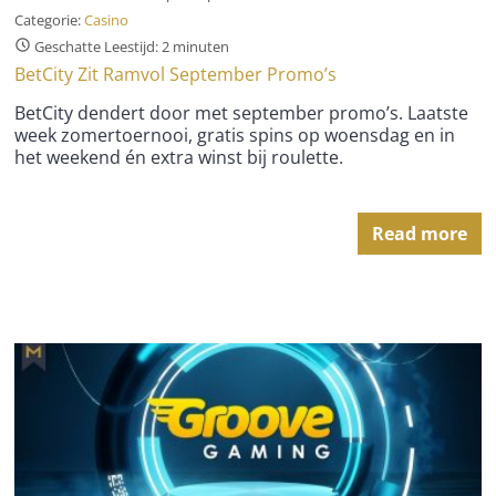
Categorie:
Casino
Geschatte Leestijd: 2 minuten
BetCity Zit Ramvol September Promo’s
BetCity dendert door met september promo’s. Laatste
week zomertoernooi, gratis spins op woensdag en in
het weekend én extra winst bij roulette.
Read more