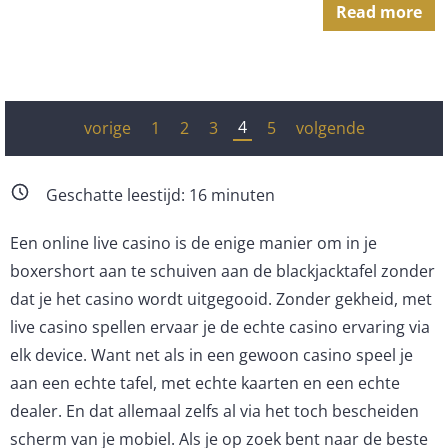
Read more
4
vorige
1
2
3
5
volgende
Geschatte leestijd:
16
minuten
Een online live casino is de enige manier om in je
boxershort aan te schuiven aan de blackjacktafel zonder
dat je het casino wordt uitgegooid. Zonder gekheid, met
live casino spellen ervaar je de echte casino ervaring via
elk device. Want net als in een gewoon casino speel je
aan een echte tafel, met echte kaarten en een echte
dealer. En dat allemaal zelfs al via het toch bescheiden
scherm van je mobiel. Als je op zoek bent naar de beste