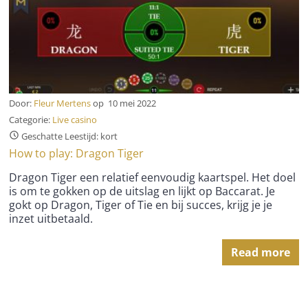
Door:
Fleur Mertens
op
10 mei 2022
Categorie:
Live casino
Geschatte Leestijd: kort
How to play: Dragon Tiger
Dragon Tiger een relatief eenvoudig kaartspel. Het doel
is om te gokken op de uitslag en lijkt op Baccarat. Je
gokt op Dragon, Tiger of Tie en bij succes, krijg je je
inzet uitbetaald.
Read more