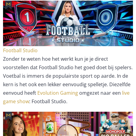
Football Studio
Zonder te weten hoe het werkt kun je je direct
voorstellen dat Football Studio het goed doet bij spelers.
Voetbal is immers de populairste sport op aarde. In de
kern is het ook een lekker eenvoudig spelletje. Diezelfde
eenvoud heeft
Evolution Gaming
omgezet naar een
live
game show
: Football Studio.