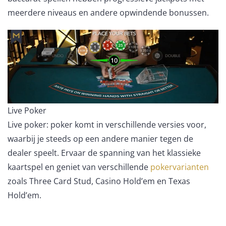
meerdere niveaus en andere opwindende bonussen.
Live Poker
Live poker: poker komt in verschillende versies voor,
waarbij je steeds op een andere manier tegen de
dealer speelt. Ervaar de spanning van het klassieke
kaartspel en geniet van verschillende
pokervarianten
zoals Three Card Stud, Casino Hold’em en Texas
Hold’em.