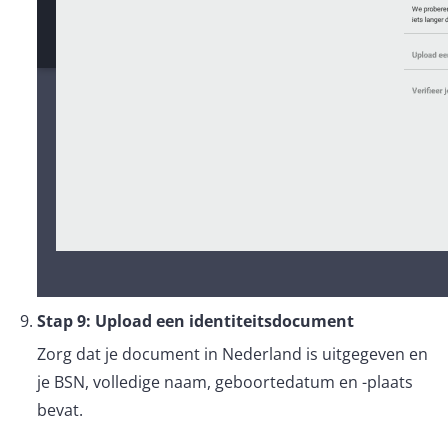
Stap 9: Upload een identiteitsdocument
Zorg dat je document in Nederland is uitgegeven en
je BSN, volledige naam, geboortedatum en -plaats
bevat.