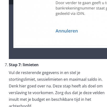
Stap 7: limieten
Vul de resterende gegevens in en stel je
stortingslimiet, sessielimieten en maximaal saldo in.
Denk hier goed over na. Deze stap heeft als doel om
verslaving te voorkomen. Zorg dus dat je deze velden
invult met je budget en beschikbare tijd in het
achterhoofd.