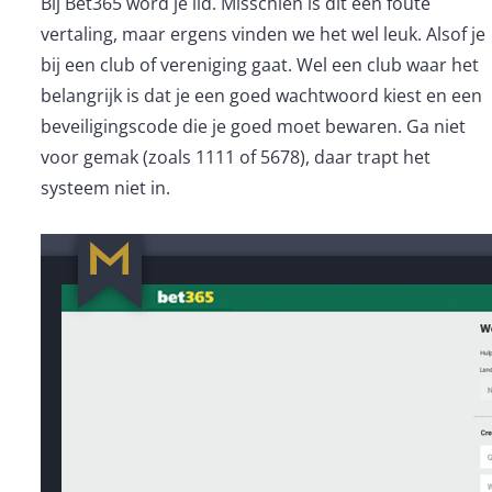
Bij Bet365 word je lid. Misschien is dit een foute
vertaling, maar ergens vinden we het wel leuk. Alsof je
bij een club of vereniging gaat. Wel een club waar het
belangrijk is dat je een goed wachtwoord kiest en een
beveiligingscode die je goed moet bewaren. Ga niet
voor gemak (zoals 1111 of 5678), daar trapt het
systeem niet in.