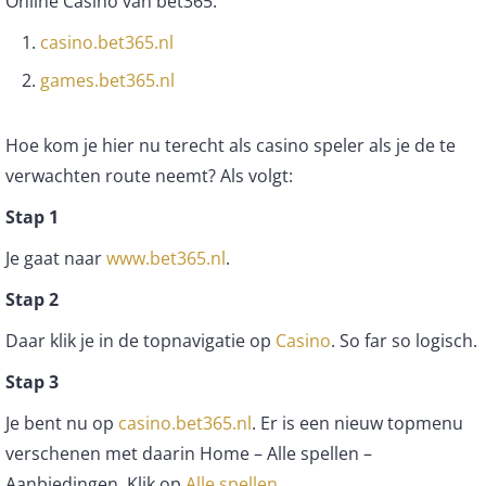
Online Casino van bet365:
casino.bet365.nl
games.bet365.nl
Hoe kom je hier nu terecht als casino speler als je de te
verwachten route neemt? Als volgt:
Stap 1
Je gaat naar
www.bet365.nl
.
Stap 2
Daar klik je in de topnavigatie op
Casino
. So far so logisch.
Stap 3
Je bent nu op
casino.bet365.nl
. Er is een nieuw topmenu
verschenen met daarin Home – Alle spellen –
Aanbiedingen. Klik op
Alle spellen
.