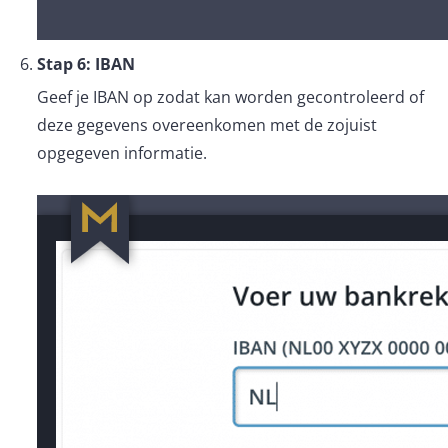
Stap 6: IBAN
Geef je IBAN op zodat kan worden gecontroleerd of
deze gegevens overeenkomen met de zojuist
opgegeven informatie.