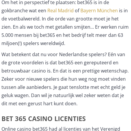
Om het in perspectief te plaatsen: bet365 is in de
gokbranche wat een
Real Madrid
of
Bayern München
is in
de voetbalwereld. In die orde van grootte moet je het
zien. En als we toch met getallen smijten… Er werken ruim
5.000 mensen bij bet365 en het bedrijf telt meer dan 63
miljoen(!) spelers wereldwijd.
Wat betekent dat nu voor Nederlandse spelers? Eén van
de grote voordelen is dat bet365 een gereputeerd en
betrouwbaar casino is. En dat is een prettige wetenschap.
Zeker voor nieuwe spelers die hun weg nog moet vinden
tussen alle aanbieders. Je gaat tenslotte met echt geld je
geluk wagen. Dan wil je natuurlijk wel zeker weten dat je
dit met een gerust hart kunt doen.
BET 365 CASINO
LICENTIES
Online casino bet365 had al licenties van het Verenigd