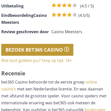
Uitbetaling
(4.5 / 5)
Eind­beoordelingCasino
(4.5/5)
Meesters
Review geschreven door
Casino Meesters
BEZOEK BET365 CASINO
Wat kost gokken jou? Stop op tijd. 18+
Recensie
bet365 Casino behoorde tot de eerste groep
online
casino’s
met een Nederlandse licentie. En was daarvan
met afstand de grootste speler. Voor casino spelers met
internationale ervaring was bet365 ook meteen de
bekendste. Van oudsher is bet365 natuurlijk
bookmaker