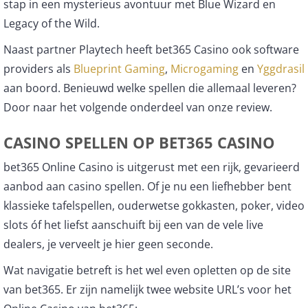
stap in een mysterieus avontuur met Blue Wizard en
Legacy of the Wild.
Naast partner Playtech heeft bet365 Casino ook software
providers als
Blueprint Gaming
,
Microgaming
en
Yggdrasil
aan boord. Benieuwd welke spellen die allemaal leveren?
Door naar het volgende onderdeel van onze review.
CASINO SPELLEN
OP BET365 CASINO
bet365 Online Casino is uitgerust met een rijk, gevarieerd
aanbod aan casino spellen. Of je nu een liefhebber bent
klassieke tafelspellen, ouderwetse gokkasten, poker, video
slots óf het liefst aanschuift bij een van de vele live
dealers, je verveelt je hier geen seconde.
Wat navigatie betreft is het wel even opletten op de site
van bet365. Er zijn namelijk twee website URL’s voor het