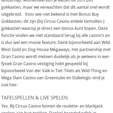
landschap. Momenteel kun je kiezen uit zo’n 200
gokkasten, maar we verwachten dat dit aantal snel wordt
uitgebreid.
Voor wie niet bekend is met Bonus Buy
Gokkasten, dit zijn (bij Circus Casino enkele tientallen-)
gokkasten waarop je direct een bonus kunt kopen. Deze
functie vinden we niet standaard terug bij alle casino’s en
is dus wel een mooie feature. Denk bijvoorbeeld aan Wild
West Gold en Dog House Megaways.
Het partnership met
Gran Casino wordt meteen duidelijk als je weleens in een
fysiek Gran Casino vestiging hebt gespeeld bij
bijvoorbeeld Van der Valk in Tiel. Titels als Wild Thing en
Mega Slam Casino van Greentube en Stakelogic vind je
ook hier.
TAFELSPELLEN & LIVE SPELEN
Yes. Bij Circus Casino komen de roulette- en blackjack