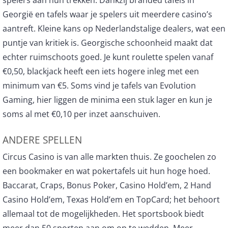
spelers aan hun trekken. Dankzij branded tafels in
Georgië en tafels waar je spelers uit meerdere casino’s
aantreft. Kleine kans op Nederlandstalige dealers, wat een
puntje van kritiek is. Georgische schoonheid maakt dat
echter ruimschoots goed. Je kunt roulette spelen vanaf
€0,50, blackjack heeft een iets hogere inleg met een
minimum van €5. Soms vind je tafels van Evolution
Gaming, hier liggen de minima een stuk lager en kun je
soms al met €0,10 per inzet aanschuiven.
ANDERE SPELLEN
Circus Casino is van alle markten thuis. Ze goochelen zo
een bookmaker en wat pokertafels uit hun hoge hoed.
Baccarat, Craps, Bonus Poker, Casino Hold’em, 2 Hand
Casino Hold’em, Texas Hold’em en TopCard; het behoort
allemaal tot de mogelijkheden. Het sportsbook biedt