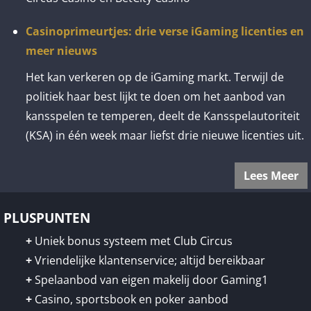
Casinoprimeurtjes: drie verse iGaming licenties en
meer nieuws
Het kan verkeren op de iGaming markt. Terwijl de
politiek haar best lijkt te doen om het aanbod van
kansspelen te temperen, deelt de Kansspelautoriteit
(KSA) in één week maar liefst drie nieuwe licenties uit.
Lees Meer
PLUSPUNTEN
Uniek bonus systeem met Club Circus
Vriendelijke klantenservice; altijd bereikbaar
Spelaanbod van eigen makelij door Gaming1
Casino, sportsbook en poker aanbod