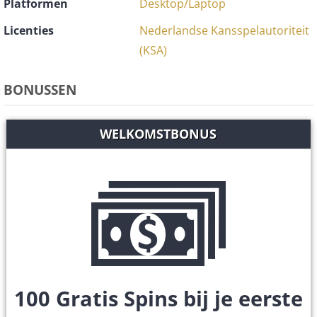
Platformen
Desktop/Laptop
Licenties
Nederlandse Kansspelautoriteit
(KSA)
BONUSSEN
WELKOMST­BONUS
100 Gratis Spins bij je eerste