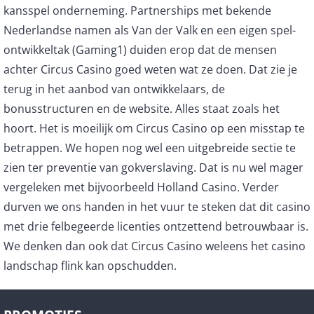
kansspel onderneming. Partnerships met bekende
Nederlandse namen als Van der Valk en een eigen spel-
ontwikkeltak (Gaming1) duiden erop dat de mensen
achter Circus Casino goed weten wat ze doen. Dat zie je
terug in het aanbod van ontwikkelaars, de
bonusstructuren en de website. Alles staat zoals het
hoort. Het is moeilijk om Circus Casino op een misstap te
betrappen. We hopen nog wel een uitgebreide sectie te
zien ter preventie van gokverslaving. Dat is nu wel mager
vergeleken met bijvoorbeeld Holland Casino. Verder
durven we ons handen in het vuur te steken dat dit casino
met drie felbegeerde licenties ontzettend betrouwbaar is.
We denken dan ook dat Circus Casino weleens het casino
landschap flink kan opschudden.