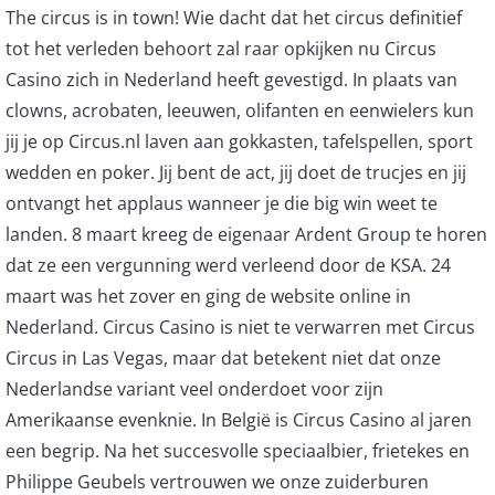
The circus is in town! Wie dacht dat het circus definitief
tot het verleden behoort zal raar opkijken nu Circus
Casino zich in Nederland heeft gevestigd. In plaats van
clowns, acrobaten, leeuwen, olifanten en eenwielers kun
jij je op Circus.nl laven aan gokkasten, tafelspellen, sport
wedden en poker. Jij bent de act, jij doet de trucjes en jij
ontvangt het applaus wanneer je die big win weet te
landen. 8 maart kreeg de eigenaar Ardent Group te horen
dat ze een vergunning werd verleend door de KSA. 24
maart was het zover en ging de website online in
Nederland. Circus Casino is niet te verwarren met Circus
Circus in Las Vegas, maar dat betekent niet dat onze
Nederlandse variant veel onderdoet voor zijn
Amerikaanse evenknie.
In België is Circus Casino al jaren
een begrip. Na het succesvolle speciaalbier, frietekes en
Philippe Geubels vertrouwen we onze zuiderburen