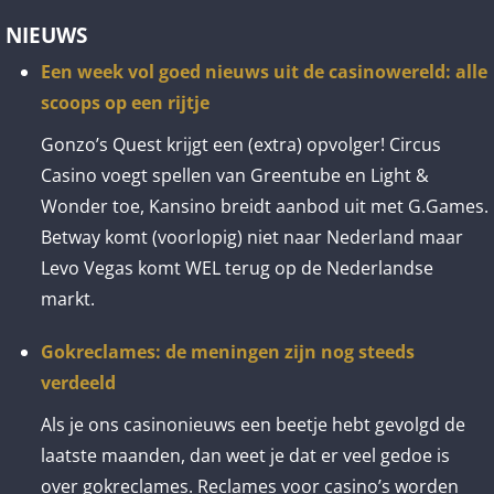
NIEUWS
Een week vol goed nieuws uit de casinowereld: alle
scoops op een rijtje
Gonzo’s Quest krijgt een (extra) opvolger! Circus
Casino voegt spellen van Greentube en Light &
Wonder toe, Kansino breidt aanbod uit met G.Games.
Betway komt (voorlopig) niet naar Nederland maar
Levo Vegas komt WEL terug op de Nederlandse
markt.
Gokreclames: de meningen zijn nog steeds
verdeeld
Als je ons casinonieuws een beetje hebt gevolgd de
laatste maanden, dan weet je dat er veel gedoe is
over gokreclames. Reclames voor casino’s worden