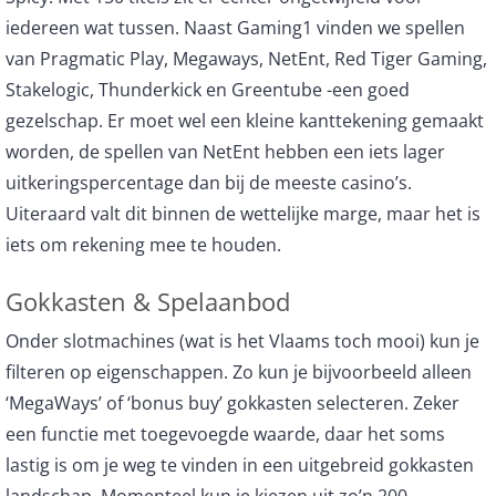
iedereen wat tussen. Naast Gaming1 vinden we spellen
van Pragmatic Play, Megaways, NetEnt, Red Tiger Gaming,
Stakelogic, Thunderkick en Greentube -een goed
gezelschap. Er moet wel een kleine kanttekening gemaakt
worden, de spellen van NetEnt hebben een iets lager
uitkeringspercentage dan bij de meeste casino’s.
Uiteraard valt dit binnen de wettelijke marge, maar het is
iets om rekening mee te houden.
Gokkasten & Spelaanbod
Onder slotmachines (wat is het Vlaams toch mooi) kun je
filteren op eigenschappen. Zo kun je bijvoorbeeld alleen
‘MegaWays’ of ‘bonus buy’ gokkasten selecteren. Zeker
een functie met toegevoegde waarde, daar het soms
lastig is om je weg te vinden in een uitgebreid gokkasten