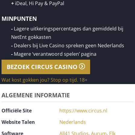
iDeal, Hi Pay & PayPal
MINPUNTEN
Lagere uitkeringspercentages dan gemiddeld bij
NetEnt gokkasten
Dealers bij Live Casino spreken geen Nederlands
Magere ‘verantwoord spelen’ pagina
BEZOEK CIRCUS CASINO
Wat kost gokken jou? Stop op tijd. 18+
ALGEMENE INFORMATIE
Officiële Site
https://www.circus.nl
Website Talen
Nederlands
Software
All41 Studios
,
Aurum
,
Elk