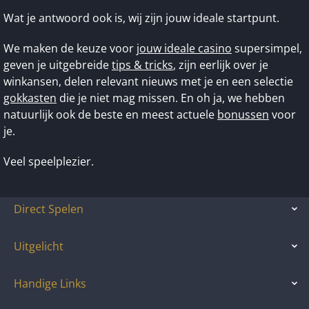
Wat je antwoord ook is, wij zijn jouw ideale startpunt.
We maken de keuze voor
jouw ideale casino
supersimpel,
geven je uitgebreide
tips & tricks
, zijn eerlijk over je
winkansen, delen relevant nieuws met je en een selectie
gokkasten
die je niet mag missen. En oh ja, we hebben
natuurlijk ook de beste en meest actuele
bonussen
voor
je.
Veel speelplezier.
Direct Spelen
Uitgelicht
Handige Links