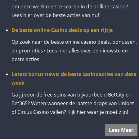
om deze week mee te scoren in de onlline casino?
Lees hier over de beste acties van nu!
De beste online Casino deals op een rijtje
Op zoek naar de beste online casino deals, bonussen,
en promoties? Lees hier alles over de nieuwste en
beste acties!
Latest bonus news: de beste casinoacties van deze
week
Ga jij voor de free spins van bijvoorbeeld BetCity en
Bet365? Weten wanneer de laatste drops van Unibet
of Circus Casino vallen? Kijk hier waar je moet zijn!
Lees Meer