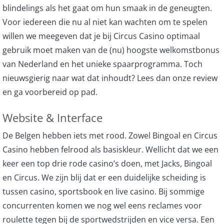
blindelings als het gaat om hun smaak in de geneugten.
Voor iedereen die nu al niet kan wachten om te spelen
willen we meegeven dat je bij Circus Casino optimaal
gebruik moet maken van de (nu) hoogste welkomstbonus
van Nederland en het unieke spaarprogramma. Toch
nieuwsgierig naar wat dat inhoudt? Lees dan onze review
en ga voorbereid op pad.
Website & Interface
De Belgen hebben iets met rood. Zowel Bingoal en Circus
Casino hebben felrood als basiskleur. Wellicht dat we een
keer een top drie rode casino’s doen, met Jacks, Bingoal
en Circus. We zijn blij dat er een duidelijke scheiding is
tussen casino, sportsbook en live casino. Bij sommige
concurrenten komen we nog wel eens reclames voor
roulette tegen bij de sportwedstrijden en vice versa. Een