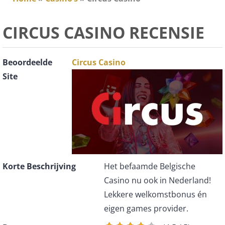
CIRCUS CASINO RECENSIE
Beoordeelde
Circus Casino
Site
Korte Beschrijving
Het befaamde Belgische
Casino nu ook in Nederland!
Lekkere welkomstbonus én
eigen games provider.