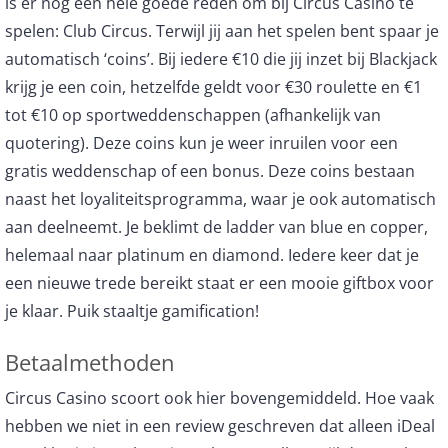
is er nog een hele goede reden om bij Circus Casino te
spelen: Club Circus. Terwijl jij aan het spelen bent spaar je
automatisch ‘coins’. Bij iedere €10 die jij inzet bij Blackjack
krijg je een coin, hetzelfde geldt voor €30 roulette en €1
tot €10 op sportweddenschappen (afhankelijk van
quotering). Deze coins kun je weer inruilen voor een
gratis weddenschap of een bonus.
Deze coins bestaan
naast het loyaliteitsprogramma, waar je ook automatisch
aan deelneemt. Je beklimt de ladder van blue en copper,
helemaal naar platinum en diamond. Iedere keer dat je
een nieuwe trede bereikt staat er een mooie giftbox voor
je klaar. Puik staaltje gamification!
Betaalmethoden
Circus Casino scoort ook hier bovengemiddeld. Hoe vaak
hebben we niet in een review geschreven dat alleen iDeal