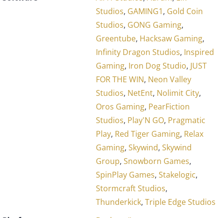
Studios
,
GAMING1
,
Gold Coin
Studios
,
GONG Gaming
,
Greentube
,
Hacksaw Gaming
,
Infinity Dragon Studios
,
Inspired
Gaming
,
Iron Dog Studio
,
JUST
FOR THE WIN
,
Neon Valley
Studios
,
NetEnt
,
Nolimit City
,
Oros Gaming
,
PearFiction
Studios
,
Play'N GO
,
Pragmatic
Play
,
Red Tiger Gaming
,
Relax
Gaming
,
Skywind
,
Skywind
Group
,
Snowborn Games
,
SpinPlay Games
,
Stakelogic
,
Stormcraft Studios
,
Thunderkick
,
Triple Edge Studios