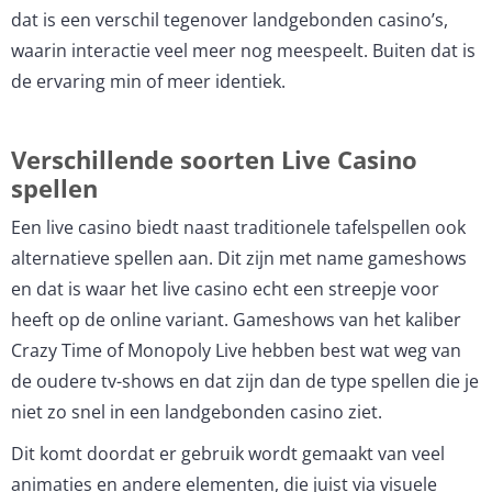
dat is een verschil tegenover landgebonden casino’s,
waarin interactie veel meer nog meespeelt. Buiten dat is
de ervaring min of meer identiek.
Verschillende soorten Live Casino
spellen
Een live casino biedt naast traditionele tafelspellen ook
alternatieve spellen aan. Dit zijn met name gameshows
en dat is waar het live casino echt een streepje voor
heeft op de online variant. Gameshows van het kaliber
Crazy Time of Monopoly Live hebben best wat weg van
de oudere tv-shows en dat zijn dan de type spellen die je
niet zo snel in een landgebonden casino ziet.
Dit komt doordat er gebruik wordt gemaakt van veel
animaties en andere elementen, die juist via visuele