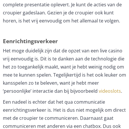
complete presentatie oplevert. Je kunt de acties van de
croupier gadeslaan. Gezien je de croupier ook kunt
horen, is het vrij eenvoudig om het allemaal te volgen.
Eenrichtingsverkeer
Het moge duidelijk zijn dat de opzet van een live casino
vrij eenvoudig is. Dit is te danken aan de technologie die
het zo toegankelijk maakt, want je hebt weinig nodig om
mee te kunnen spelen. Tegelijkertijd is het ook leuker om
kansspelen zo te beleven, want je hebt meer
‘persoonlijke’ interactie dan bij bijvoorbeeld
videoslots
.
Een nadeel is echter dat het qua communicatie
eenrichtingsverkeer is. Het is dus niet mogelijk om direct
met de croupier te communiceren. Daarnaast gaat
communiceren met anderen via een chatbox. Dus ook