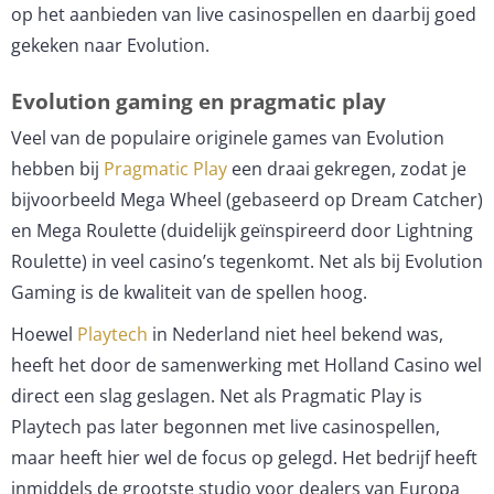
op het aanbieden van live casinospellen en daarbij goed
gekeken naar Evolution.
Evolution gaming en pragmatic play
Veel van de populaire originele games van Evolution
hebben bij
Pragmatic Play
een draai gekregen, zodat je
bijvoorbeeld Mega Wheel (gebaseerd op Dream Catcher)
en Mega Roulette (duidelijk geïnspireerd door Lightning
Roulette) in veel casino’s tegenkomt. Net als bij Evolution
Gaming is de kwaliteit van de spellen hoog.
Hoewel
Playtech
in Nederland niet heel bekend was,
heeft het door de samenwerking met Holland Casino wel
direct een slag geslagen. Net als Pragmatic Play is
Playtech pas later begonnen met live casinospellen,
maar heeft hier wel de focus op gelegd. Het bedrijf heeft
inmiddels de grootste studio voor dealers van Europa