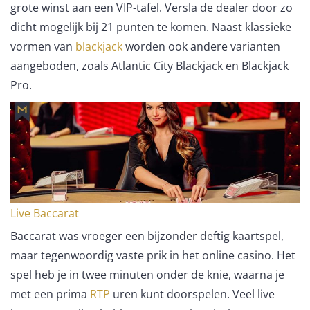
grote winst aan een VIP-tafel. Versla de dealer door zo
dicht mogelijk bij 21 punten te komen. Naast klassieke
vormen van
blackjack
worden ook andere varianten
aangeboden, zoals Atlantic City Blackjack en Blackjack
Pro.
Live Baccarat
Baccarat was vroeger een bijzonder deftig kaartspel,
maar tegenwoordig vaste prik in het online casino. Het
spel heb je in twee minuten onder de knie, waarna je
met een prima
RTP
uren kunt doorspelen. Veel live