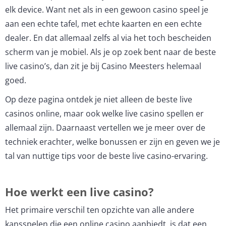
elk device. Want net als in een gewoon casino speel je
aan een echte tafel, met echte kaarten en een echte
dealer. En dat allemaal zelfs al via het toch bescheiden
scherm van je mobiel. Als je op zoek bent naar de beste
live casino’s, dan zit je bij Casino Meesters helemaal
goed.
Op deze pagina ontdek je niet alleen de beste live
casinos online, maar ook welke live casino spellen er
allemaal zijn. Daarnaast vertellen we je meer over de
techniek erachter, welke bonussen er zijn en geven we je
tal van nuttige tips voor de beste live casino-ervaring.
Hoe werkt een live casino?
Het primaire verschil ten opzichte van alle andere
kansspelen die een online casino aanbiedt, is dat een