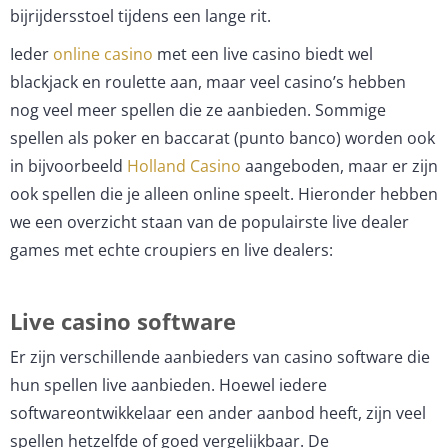
bijrijdersstoel tijdens een lange rit.
Ieder
online casino
met een live casino biedt wel
blackjack en roulette aan, maar veel casino’s hebben
nog veel meer spellen die ze aanbieden. Sommige
spellen als poker en baccarat (punto banco) worden ook
in bijvoorbeeld
Holland Casino
aangeboden, maar er zijn
ook spellen die je alleen online speelt. Hieronder hebben
we een overzicht staan van de populairste live dealer
games met echte croupiers en live dealers:
Live casino software
Er zijn verschillende aanbieders van casino software die
hun spellen live aanbieden. Hoewel iedere
softwareontwikkelaar een ander aanbod heeft, zijn veel
spellen hetzelfde of goed vergelijkbaar. De