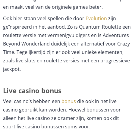
en maakt veel van de originele games beter.
Ook hier staan veel spellen die door
Evolution
zijn
geïnspireerd in het aanbod. Zo is Quantum Roulette een
roulette versie met vermenigvuldigers en is Adventures
Beyond Wonderland duidelijk een alternatief voor Crazy
Time. Tegelijkertijd zijn er ook veel unieke elementen,
zoals live slots en roulette versies met een progressieve
jackpot.
Live casino bonus
Veel casino’s hebben een
bonus
die ook in het live
casino gebruikt kan worden. Hoewel bonussen voor
alleen het live casino zeldzamer zijn, komen ook dit
soort live casino bonussen soms voor.