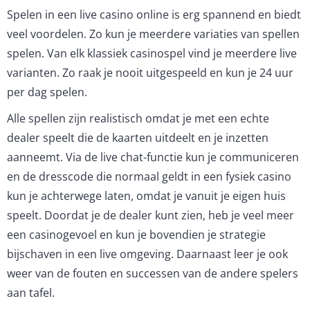
Spelen in een live casino online is erg spannend en biedt
veel voordelen. Zo kun je meerdere variaties van spellen
spelen. Van elk klassiek casinospel vind je meerdere live
varianten. Zo raak je nooit uitgespeeld en kun je 24 uur
per dag spelen.
Alle spellen zijn realistisch omdat je met een echte
dealer speelt die de kaarten uitdeelt en je inzetten
aanneemt. Via de live chat-functie kun je communiceren
en de dresscode die normaal geldt in een fysiek casino
kun je achterwege laten, omdat je vanuit je eigen huis
speelt. Doordat je de dealer kunt zien, heb je veel meer
een casinogevoel en kun je bovendien je strategie
bijschaven in een live omgeving. Daarnaast leer je ook
weer van de fouten en successen van de andere spelers
aan tafel.