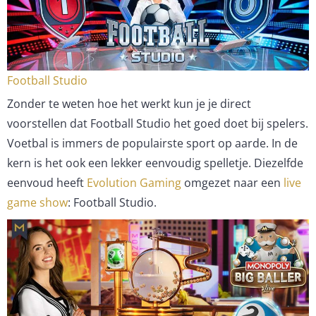
Football Studio
Zonder te weten hoe het werkt kun je je direct
voorstellen dat Football Studio het goed doet bij spelers.
Voetbal is immers de populairste sport op aarde. In de
kern is het ook een lekker eenvoudig spelletje. Diezelfde
eenvoud heeft
Evolution Gaming
omgezet naar een
live
game show
: Football Studio.