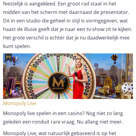
feestelijk is aangekleed. Een groot rad staat in het
midden van het scherm met daarnaast de presentator.
Dit in een studio die geheel in stijl is vormgegeven, wat
haast de illusie geeft dat je naar een tv-show zit te kijken.
Het grote verschil is echter dat je nu daadwerkelijk mee
kunt spelen.
Monopoly Live
Monopoly live spelen in een casino? Nog niet zo lang
geleden een ronduit rare vraag. Nu allang niet meer.
Monopoly Live, wat natuurlijk gebaseerd is op het