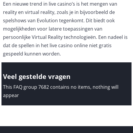
Een nieuwe trend in live casino’s is het mengen van
reality en virtual reality, zoals je in bijvoorbeeld de
spelshows van Evolution tegenkomt. Dit biedt ook
mogelijkheden voor latere toepassingen van
persoonlijke Virtual Reality technologieën. Een nadeel is
dat de spellen in het live casino online niet gratis
gespeeld kunnen worden.
Veel gestelde vragen
This FAQ group 7682 contains no items, nothing will
appear