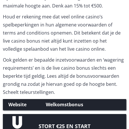
maximale hoogte aan. Denk aan 15% tot €500.
Houd er rekening mee dat veel online casino’s
spelbeperkingen in hun algemene voorwaarden of
terms and conditions opnemen. Dit betekent dat je de
live casino bonus niet altijd kunt inzetten op het
volledige spelaanbod van het live casino online.
Ook gelden er bepaalde inzetvoorwaarden en ‘wagering
requirements’ en is de live casino bonus slechts een
beperkte tijd geldig. Lees altijd de bonusvoorwaarden
grondig na zodat je hiervan goed op de hoogte bent.
Scheelt teleurstellingen.
Website
Welkomst­bonus
STORT €25 EN START