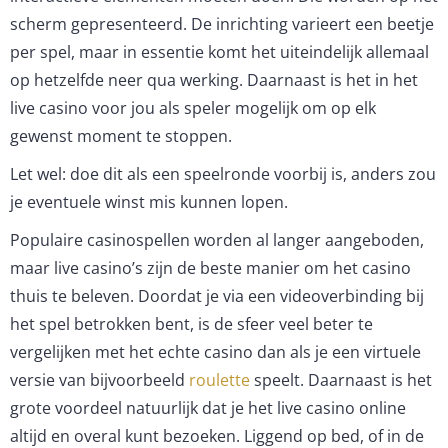
scherm gepresenteerd. De inrichting varieert een beetje
per spel, maar in essentie komt het uiteindelijk allemaal
op hetzelfde neer qua werking. Daarnaast is het in het
live casino voor jou als speler mogelijk om op elk
gewenst moment te stoppen.
Let wel: doe dit als een speelronde voorbij is, anders zou
je eventuele winst mis kunnen lopen.
Populaire casinospellen worden al langer aangeboden,
maar live casino’s zijn de beste manier om het casino
thuis te beleven. Doordat je via een videoverbinding bij
het spel betrokken bent, is de sfeer veel beter te
vergelijken met het echte casino dan als je een virtuele
versie van bijvoorbeeld
roulette
speelt. Daarnaast is het
grote voordeel natuurlijk dat je het live casino online
altijd en overal kunt bezoeken. Liggend op bed, of in de