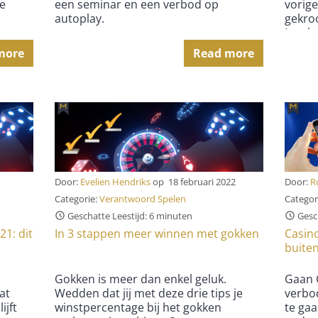
e
een seminar en een verbod op
vorig
autoplay.
gekroo
Lambaa
Malin
more
Read more
Compl
Door:
Evelien Hendriks
op
18 februari 2022
Door:
R
Categorie:
Verantwoord Spelen
Categor
Geschatte Leestijd: 6 minuten
Gesch
21: dit
In 3 stappen meer winnen met gokken
Casin
buite
Gokken is meer dan enkel geluk.
Gaan 
at
Wedden dat jij met deze drie tips je
verbod
ijft
winstpercentage bij het gokken
te gaa