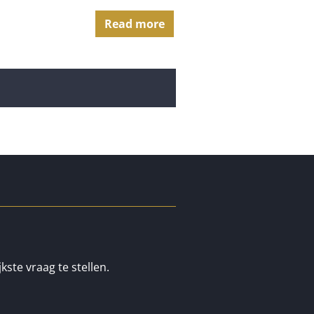
Read more
ste vraag te stellen.