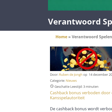
Verantwoord Sp
Home
»
Verantwoord Spele
Door:
Ruben de Jongh
op
14 december 2
Categorie:
Nieuws
Geschatte Leestijd: 3 minuten
Cashback bonus verboden door 
Kansspelautoriteit
De cashback bonus wordt verbo