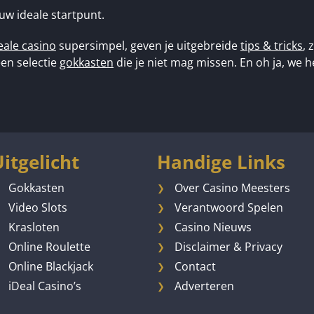
ouw ideale startpunt.
eale casino
supersimpel, geven je uitgebreide
tips & tricks
, 
een selectie
gokkasten
die je niet mag missen. En oh ja, we 
itgelicht
Handige Links
Gokkasten
Over Casino Meesters
Video Slots
Verantwoord Spelen
Krasloten
Casino Nieuws
Online Roulette
Disclaimer & Privacy
Online Blackjack
Contact
iDeal Casino’s
Adverteren