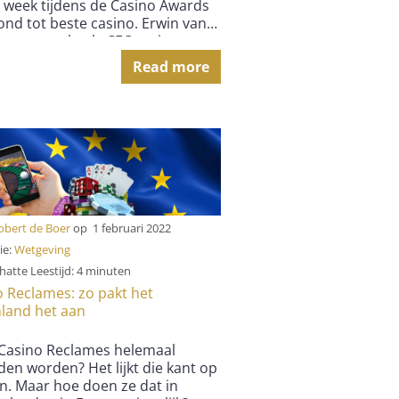
e week tijdens de Casino Awards
nd tot beste casino. Erwin van
rt vertrekt als CEO en is
da Miener de nieuwe Chief
Read more
iance Officer.
obert de Boer
op
1 februari 2022
ie:
Wetgeving
atte Leestijd: 4 minuten
o Reclames: zo pakt het
nland het aan
Casino Reclames helemaal
en worden? Het lijkt die kant op
n. Maar hoe doen ze dat in