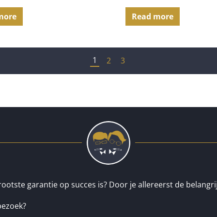
more
Read more
1
2
3
ste garantie op succes is? Door je allereerst de belangrijk
bezoek?