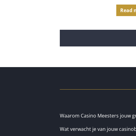
Read 
Waarom Casino Meesters jouw groot
Wat verwacht je van jouw casino