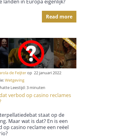
 landen in Europa eigenlijk?
Read more
arola de Feijter
op
22 januari 2022
ie:
Wetgeving
atte Leestijd: 3 minuten
dat verbod op casino reclames
?
terpellatiedebat staat op de
ng. Maar wat is dat? En is een
d op casino reclame een reëel
rio?