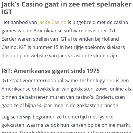
Jack’s Casino gaat in zee met spelmaker
IGT
Het aanbod van
Jack’s Casino
is uitgebreid met de casino
games van de Amerikaanse software developer IGT.
Eerder waren spellen van IGT al te vinden bij Holland
Casino. IGT is nummer 15 in het rijtje spelontwikkelaars
die nu op de website van Jack’s Casino te vinden zijn.
IGT: Amerikaanse gigant sinds 1975
IGT staat voor International Game Technology.
IGT
is een
Amerikaanse ontwikkelaar van gokkasten, zowel online als
binnen de bakstenen muren van casino’s. Ondertussen
gaan ze al bijna 50 jaar mee in de gokkastenbranche.
Logischerwijs begonnen ze toentertijd met fysieke
gokkasten, waarna ze ook hun kansen op de online markt