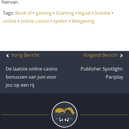
hiervan.
Tags:
Book of
•
gaming
•
iGaming
•
legaal
•
licentie
•
online
•
online casino
•
spelen
•
Wetgeving
Bericht
Vorig Bericht
Volgend Bericht
navigatie
De laatste online casino
Publisher Spotlight:
bonussen van juni voor
Pariplay
jou op een rij