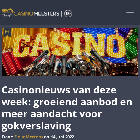
Skip
to
the
content
Casinonieuws van deze
week: groeiend aanbod en
meer aandacht voor
gokverslaving
Door:
Fleur Mertens
op
14 juni 2022