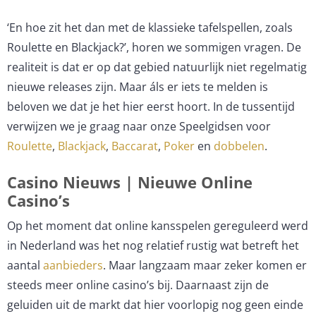
‘En hoe zit het dan met de klassieke tafelspellen, zoals
Roulette en Blackjack?’, horen we sommigen vragen. De
realiteit is dat er op dat gebied natuurlijk niet regelmatig
nieuwe releases zijn. Maar áls er iets te melden is
beloven we dat je het hier eerst hoort. In de tussentijd
verwijzen we je graag naar onze Speelgidsen voor
Roulette
,
Blackjack
,
Baccarat
,
Poker
en
dobbelen
.
Casino Nieuws | Nieuwe Online
Casino’s
Op het moment dat online kansspelen gereguleerd werd
in Nederland was het nog relatief rustig wat betreft het
aantal
aanbieders
. Maar langzaam maar zeker komen er
steeds meer online casino’s bij. Daarnaast zijn de
geluiden uit de markt dat hier voorlopig nog geen einde