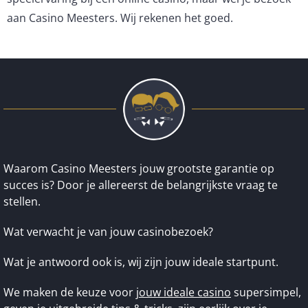
aan Casino Meesters. Wij rekenen het goed.
Waarom Casino Meesters jouw grootste garantie op
succes is? Door je allereerst de belangrijkste vraag te
stellen.
Wat verwacht je van jouw casinobezoek?
Wat je antwoord ook is, wij zijn jouw ideale startpunt.
We maken de keuze voor
jouw ideale casino
supersimpel,