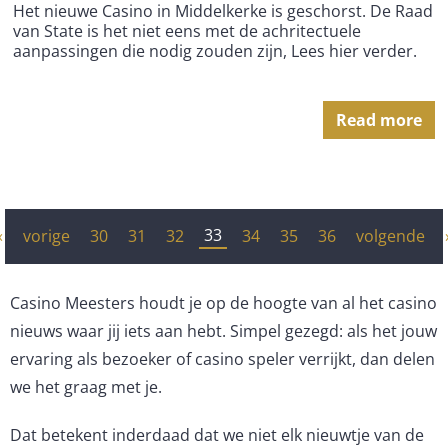
Het nieuwe Casino in Middelkerke is geschorst. De Raad
van State is het niet eens met de achritectuele
aanpassingen die nodig zouden zijn, Lees hier verder.
Read more
33
«
vorige
30
31
32
34
35
36
volgende
Casino Meesters houdt je op de hoogte van al het casino
nieuws waar jij iets aan hebt. Simpel gezegd: als het jouw
ervaring als bezoeker of casino speler verrijkt, dan delen
we het graag met je.
Dat betekent inderdaad dat we niet elk nieuwtje van de