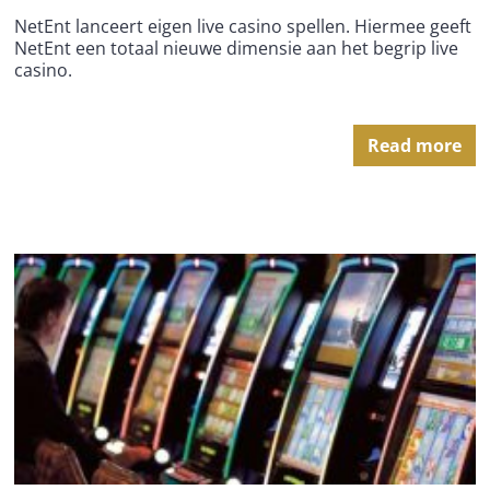
NetEnt lanceert eigen live casino spellen. Hiermee geeft
NetEnt een totaal nieuwe dimensie aan het begrip live
casino.
Read more