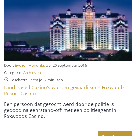
Door:
Evelien Hendriks
op
20 september 2016
Categorie:
Archieven
Geschatte Leestijd: 2 minuten
Land Based Casino’s worden gevaarlijker – Foxwoods
Resort Casino
Een persoon dat gezocht werd door de politie is
gedood na een ‘stand-off’ met een politieagent in
Foxwoods Casino.