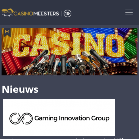
Skip
to
the
content
Nieuws