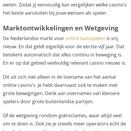
weten. Zodat jij eenvoudig kan vergelijken welke casino’s
het beste aansluiten bij jouw wensen als speler.
Marktontwikkelingen en Wetgeving
De Nederlandse markt voor
online kansspelen
is vrij
nieuw. En dat geldt eigenlijk voor de eerste vijf jaar. Dat
betekent automatisch dat alles continu in beweging is.
En er op dat gebied veelvuldig relevant casino nieuws is.
Dit uit zich niet alleen in de toename van het aantal
online casino’s. Je hebt daarnaast ook te maken met
grote bewegingen. Denk aan overnames van kleinere
spelers door grote buitenlandse partijen.
Of de wetgeving rondom gokreclames, waar altijd veel
om te doen is. Ook zie je steeds meer operators echt de