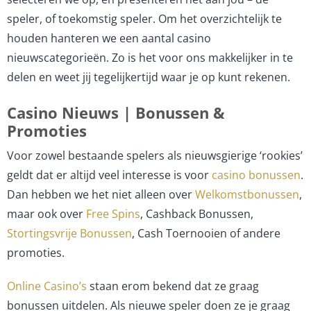
speler, of toekomstig speler. Om het overzichtelijk te
houden hanteren we een aantal casino
nieuwscategorieën. Zo is het voor ons makkelijker in te
delen en weet jij tegelijkertijd waar je op kunt rekenen.
Casino Nieuws | Bonussen &
Promoties
Voor zowel bestaande spelers als nieuwsgierige ‘rookies’
geldt dat er altijd veel interesse is voor
casino bonussen
.
Dan hebben we het niet alleen over
Welkomstbonussen
,
maar ook over
Free Spins
, Cashback Bonussen,
Stortingsvrije Bonussen
, Cash Toernooien of andere
promoties.
Online Casino’s
staan erom bekend dat ze graag
bonussen uitdelen. Als nieuwe speler doen ze je graag