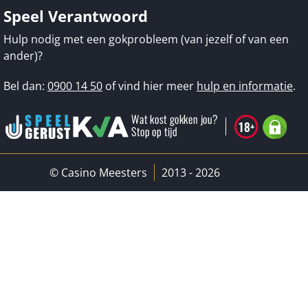
Speel Verantwoord
Hulp nodig met een gokprobleem (van jezelf of van een
ander)?
Bel dan:
0900 14 50
of vind hier meer
hulp en informatie
.
© Casino Meesters
2013 - 2026