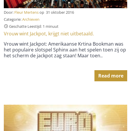
Door:
Fleur Mertens
op
31 oktober 2016
Categorie:
Archieven
Geschatte Leestijd: 1 minuut
Vrouw wint Jackpot, krijgt niet uitbetaald.
Vrouw wint Jackpot: Amerikaanse Krtina Bookman was
het populaire slotspel Sphinx aan het spelen toen zij op
het scherm de jackpot zag staan! Maar toen..
Read more