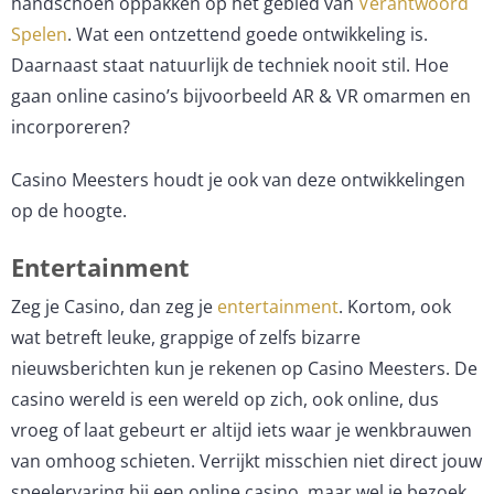
handschoen oppakken op het gebied van
Verantwoord
Spelen
. Wat een ontzettend goede ontwikkeling is.
Daarnaast staat natuurlijk de techniek nooit stil. Hoe
gaan online casino’s bijvoorbeeld AR & VR omarmen en
incorporeren?
Casino Meesters houdt je ook van deze ontwikkelingen
op de hoogte.
Entertainment
Zeg je Casino, dan zeg je
entertainment
. Kortom, ook
wat betreft leuke, grappige of zelfs bizarre
nieuwsberichten kun je rekenen op Casino Meesters. De
casino wereld is een wereld op zich, ook online, dus
vroeg of laat gebeurt er altijd iets waar je wenkbrauwen
van omhoog schieten. Verrijkt misschien niet direct jouw
speelervaring bij een online casino, maar wel je bezoek