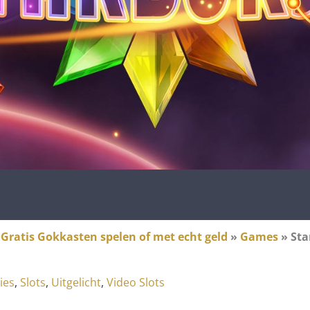
Gratis Gokkasten spelen of met echt geld
»
Games
»
Sta
ies
,
Slots
,
Uitgelicht
,
Video Slots