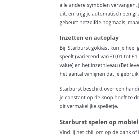
alle andere symbolen vervangen. J
uit, en krijg je automatisch een 
gebeurt hetzelfde nogmaals, maar 
Inzetten en autoplay
Bij Starburst gokkast kun je heel 
speelt (variërend van €0,01 tot €
value) en het inzetniveau (Bet lev
het aantal winlijnen dat je gebrui
Starburst beschikt over een handi
je constant op de knop hoeft te d
dit vermakelijke spelletje.
Starburst spelen op mobiel
Vind jij het chill om op de bank o