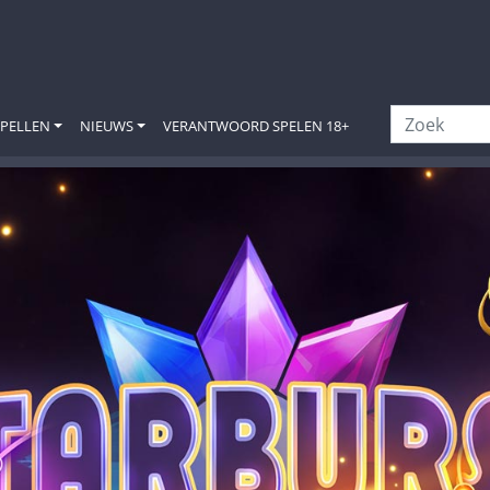
SPELLEN
NIEUWS
VERANTWOORD SPELEN 18+