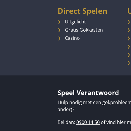
Direct Spelen
U
Uitgelicht
Gratis Gokkasten
Casino
Speel Verantwoord
Hulp nodig met een gokprobleem (
ander)?
Bel dan:
0900 14 50
of vind hier 