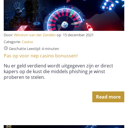
Door:
Winston van der Zanden
op
15 december 2021
Categorie:
Casino
Geschatte Leestijd: 4 minuten
Pas op voor nep casino bonussen!
Nu er geld verdiend wordt uitgegeven zijn er direct
kapers op de kust die middels phishing je winst
proberen te stelen.
Read more