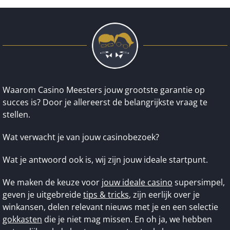
Waarom Casino Meesters jouw grootste garantie op
succes is? Door je allereerst de belangrijkste vraag te
stellen.
Wat verwacht je van jouw casinobezoek?
Wat je antwoord ook is, wij zijn jouw ideale startpunt.
We maken de keuze voor
jouw ideale casino
supersimpel,
geven je uitgebreide
tips & tricks
, zijn eerlijk over je
winkansen, delen relevant nieuws met je en een selectie
gokkasten
die je niet mag missen. En oh ja, we hebben