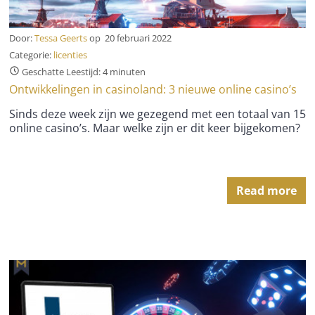
Door:
Tessa Geerts
op
20 februari 2022
Categorie:
licenties
Geschatte Leestijd: 4 minuten
Ontwikkelingen in casinoland: 3 nieuwe online casino’s
Sinds deze week zijn we gezegend met een totaal van 15
online casino’s. Maar welke zijn er dit keer bijgekomen?
Read more