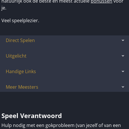
natuurlijk ook de beste en meest actuele
bonussen
voor
je.
Veel speelplezier.
Direct Spelen
Uitgelicht
Handige Links
Meer Meesters
Speel Verantwoord
Hulp nodig met een gokprobleem (van jezelf of van een