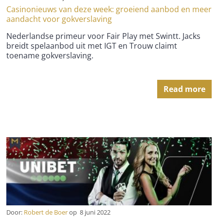
Casinonieuws van deze week: groeiend aanbod en meer
aandacht voor gokverslaving
Nederlandse primeur voor Fair Play met Swintt. Jacks
breidt spelaanbod uit met IGT en Trouw claimt
toename gokverslaving.
Read more
Door:
Robert de Boer
op
8 juni 2022