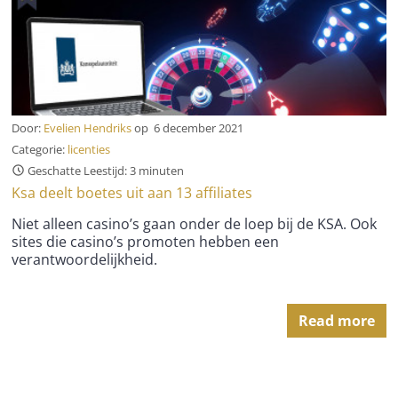
Door:
Evelien Hendriks
op
6 december 2021
Categorie:
licenties
Geschatte Leestijd: 3 minuten
Ksa deelt boetes uit aan 13 affiliates
Niet alleen casino’s gaan onder de loep bij de KSA. Ook
sites die casino’s promoten hebben een
verantwoordelijkheid.
Read more