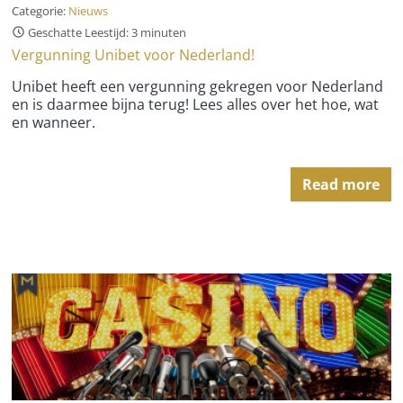
Categorie:
Nieuws
Geschatte Leestijd: 3 minuten
Vergunning Unibet voor Nederland!
Unibet heeft een vergunning gekregen voor Nederland
en is daarmee bijna terug! Lees alles over het hoe, wat
en wanneer.
Read more