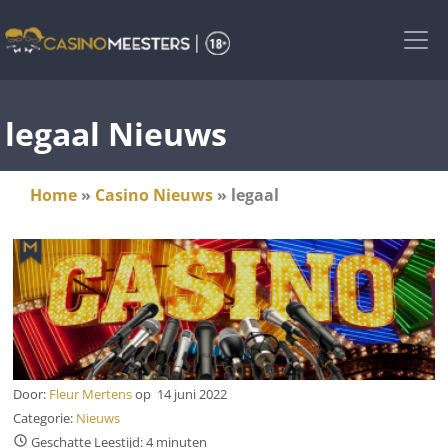
Skip
to
the
content
legaal Nieuws
Home
»
Casino Nieuws
»
legaal
Door:
Fleur Mertens
op
14 juni 2022
Categorie:
Nieuws
Geschatte Leestijd: 4 minuten