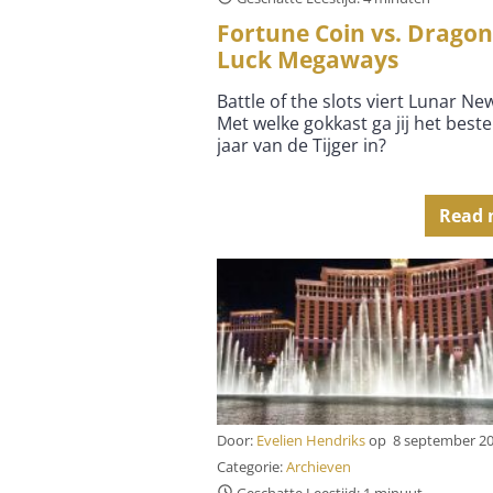
Fortune Coin vs. Dragon
Luck Megaways
Battle of the slots viert Lunar Ne
Met welke gokkast ga jij het beste
jaar van de Tijger in?
Read 
Door:
Evelien Hendriks
op
8 september 2
Categorie:
Archieven
Geschatte Leestijd: 1 minuut