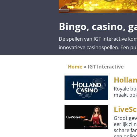
Bingo, casino, 
De spellen van IGT Interactive ko
innovatieve casinospellen. Een pu
Home
»
IGT Interactive
Holla
Royale bo
maakt ook
LiveSc
Groot gew
eerlijk zi
schare fa
een onlin