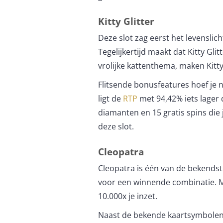
Kitty Glitter
Deze slot zag eerst het levenslich
Tegelijkertijd maakt dat Kitty Gl
vrolijke kattenthema, maken Kitty
Flitsende bonusfeatures hoef je 
ligt de
RTP
met 94,42% iets lager 
diamanten en 15 gratis spins die 
deze slot.
Cleopatra
Cleopatra is één van de bekendste
voor een winnende combinatie. M
10.000x je inzet.
Naast de bekende kaartsymbolen, 