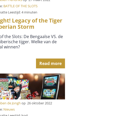
ie:
BATTLE OF THE SLOTS
atte Leestijd: 4 minuten
ight! Legacy of the Tiger
iberian Storm
 of the Slots: De Bengaalse VS. de
Siberische tijger. Welke van de
al winnen?
Read more
ben de Jongh
op
26 oktober 2022
ie:
Nieuws
atte Leestijd: kort