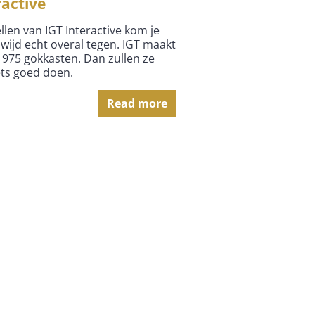
ractive
llen van IGT Interactive kom je
wijd echt overal tegen. IGT maakt
ets goed doen.
Read more