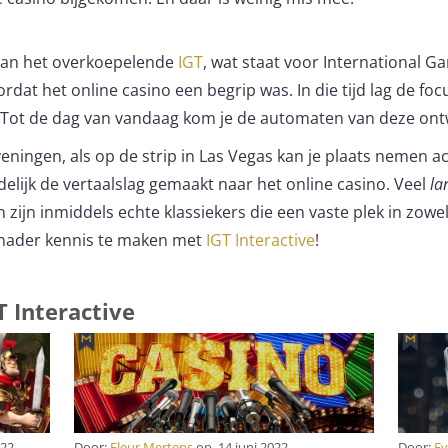
 van het overkoepelende
IGT
, wat staat voor International G
oordat het online casino een begrip was. In die tijd lag de 
Tot de dag van vandaag kom je de automaten van deze ontwi
ningen, als op de strip in Las Vegas kan je plaats nemen 
delijk de vertaalslag gemaakt naar het online casino. Veel
la
zijn inmiddels echte klassiekers die een vaste plek in zowel 
 nader kennis te maken met
IGT Interactive
!
 Interactive
022
Door:
Fleur Mertens
op
14 juni 2022
Door:
Ev