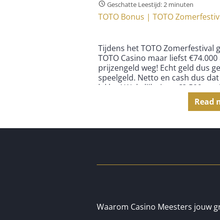
Geschatte Leestijd: 2 minuten
TOTO Bonus | TOTO Zomerfestiv
Tijdens het TOTO Zomerfestival g
TOTO Casino maar liefst €74.000
prijzengeld weg! Echt geld dus g
speelgeld. Netto en cash dus dat 
lekker! Wekelijks is er €2.500 te 
(andere prijzen zijn €1.000 en €5
Read 
De hoofdprijs van €50.000!
Waarom Casino Meesters jouw groot