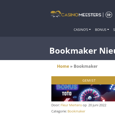
Skip
to
the
content
CASINO’S
BONUS
Bookmaker Nie
Home
»
Bookmaker
GEMIST
Door:
Fleur Mertens
op
20 juni 2022
Categorie:
Bookmaker