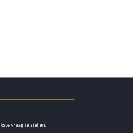
ste vraag te stellen.