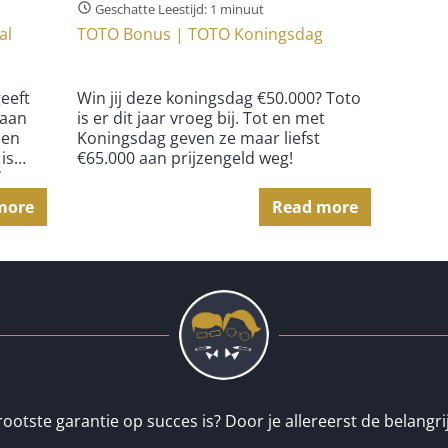
Geschatte Leestijd: 1 minuut
al
TOTO Bonus | TOTO Koningsdag
eeft
Win jij deze koningsdag €50.000? Toto
 aan
is er dit jaar vroeg bij. Tot en met
een
Koningsdag geven ze maar liefst
is
€65.000 aan prijzengeld weg!
winnen
00).
more
Read more
ste garantie op succes is? Door je allereerst de belangrijk