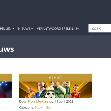
SPELLEN
NIEUWS
VERANTWOORD SPELEN 18+
uws
GEMIST
Door:
Fleur Mertens
op
11 april 2022
Categorie:
Bookmaker