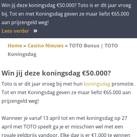
Win jij deze koningsdag €50.000? Toto is er dit jaar vroeg
bij. Tot en met Koningsdag geven ze maar liefst €65.000
aan prijzengeld weg!
»
Lees verder
Home
»
Casino Nieuws
»
TOTO Bonus | TOTO
Koningsdag
Win jij deze koningsdag €50.000?
Toto is er dit jaar vroeg bij met hun
koningsdag
promotie.
Tot en met Koningsdag geven ze maar liefst €65.000 aan
prijzengeld weg!
Wanneer je vanaf 13 april tot en met koningsdag op 27
april met TOTO speelt ga je er misschien wel met een
royale geldprijs vandoor. Elke dag is er €1.000 te winnen