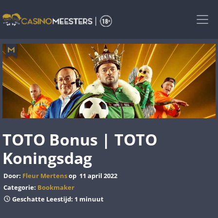
Skip
to
the
content
TOTO Bonus | TOTO
Koningsdag
Door:
Fleur Mertens
op
11 april 2022
Categorie:
Bookmaker
Geschatte Leestijd: 1 minuut