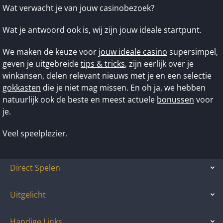
Wat verwacht je van jouw casinobezoek?
Wat je antwoord ook is, wij zijn jouw ideale startpunt.
We maken de keuze voor
jouw ideale casino
supersimpel,
geven je uitgebreide
tips & tricks
, zijn eerlijk over je
winkansen, delen relevant nieuws met je en een selectie
gokkasten
die je niet mag missen. En oh ja, we hebben
natuurlijk ook de beste en meest actuele
bonussen
voor
je.
Veel speelplezier.
Direct Spelen
Uitgelicht
Handige Links