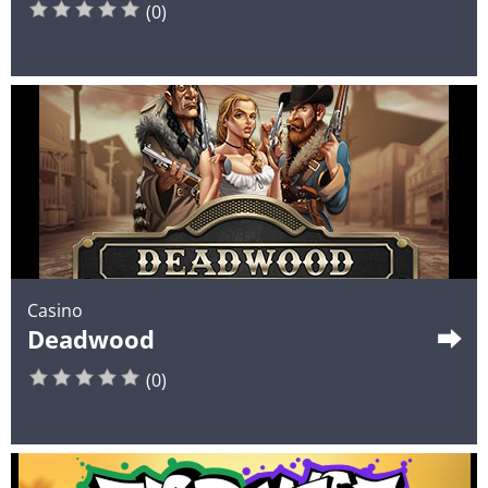
(0)
Casino
Deadwood
⮕
(0)