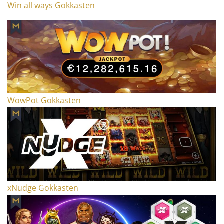
Win all ways Gokkasten
WowPot Gokkasten
xNudge Gokkasten