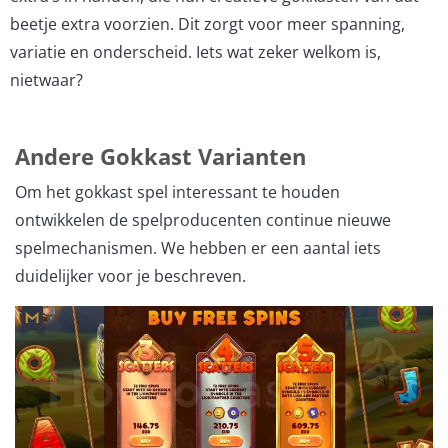
beetje extra voorzien. Dit zorgt voor meer spanning,
variatie en onderscheid. Iets wat zeker welkom is,
nietwaar?
Andere Gokkast Varianten
Om het gokkast spel interessant te houden
ontwikkelen de spelproducenten continue nieuwe
spelmechanismen. We hebben er een aantal iets
duidelijker voor je beschreven.