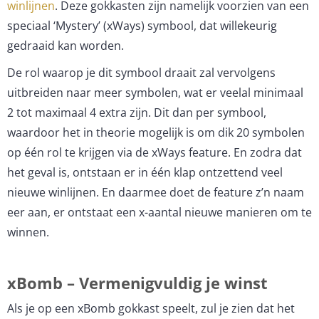
winlijnen
. Deze gokkasten zijn namelijk voorzien van een
speciaal ‘Mystery’ (xWays) symbool, dat willekeurig
gedraaid kan worden.
De rol waarop je dit symbool draait zal vervolgens
uitbreiden naar meer symbolen, wat er veelal minimaal
2 tot maximaal 4 extra zijn. Dit dan per symbool,
waardoor het in theorie mogelijk is om dik 20 symbolen
op één rol te krijgen via de xWays feature. En zodra dat
het geval is, ontstaan er in één klap ontzettend veel
nieuwe winlijnen. En daarmee doet de feature z’n naam
eer aan, er ontstaat een x-aantal nieuwe manieren om te
winnen.
xBomb – Vermenigvuldig je winst
Als je op een xBomb gokkast speelt, zul je zien dat het