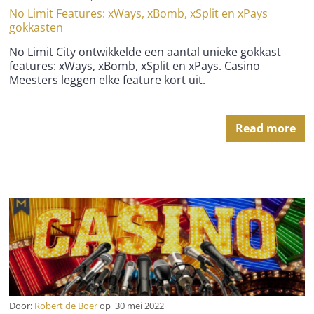
No Limit Features: xWays, xBomb, xSplit en xPays
gokkasten
No Limit City ontwikkelde een aantal unieke gokkast
features: xWays, xBomb, xSplit en xPays. Casino
Meesters leggen elke feature kort uit.
Read more
Door:
Robert de Boer
op
30 mei 2022