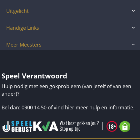
Uitgelicht
Handige Links
Meer Meesters
Speel Verantwoord
Hulp nodig met een gokprobleem (van jezelf of van een
ander)?
Bel dan:
0900 14 50
of vind hier meer
hulp en informatie
.