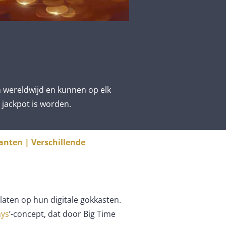
 wereldwijd en kunnen op elk
 jackpot is worden.
anten | Verschillende
laten op hun digitale gokkasten.
ys
’-concept, dat door Big Time