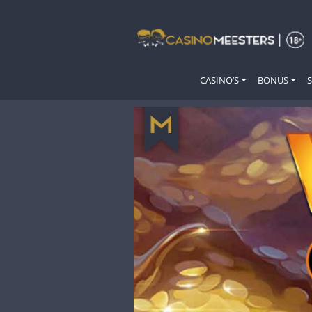
Skip
to
the
content
CASINO’S
BONUS