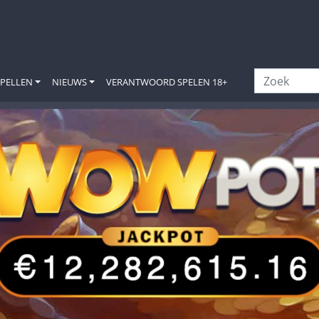
SPELLEN
NIEUWS
VERANTWOORD SPELEN 18+