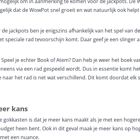
t mogelijk om in aanmerking te komen voor de jackpots. De
elijk dat de WowPot snel groeit en wat natuurlijk ook helpt 
 jackpots ben je enigszins afhankelijk van het spel van de 
et speciale rad tevoorschijn komt. Daar geef je een slinger 
n. Speel je echter Book of Atem? Dan heb je weer het boek 
eneens via een rad gespeeld wordt. Dus in essentie komt he
 naar het rad is net wat verschillend. Dit komt doordat elk s
eer kans
e gokkasten is dat je meer kans maakt als je met een hogere in
 budget heen bent. Ook in dit geval maak je meer kans op ho
l met een nuance.