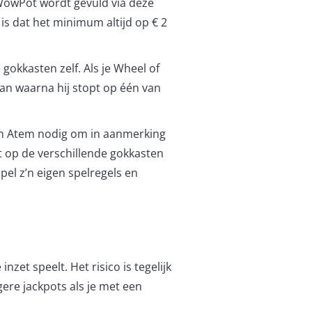
 WowPot wordt gevuld via deze
is dat het minimum altijd op € 2
gokkasten zelf. Als je Wheel of
aan waarna hij stopt op één van
van Atem nodig om in aanmerking
t op de verschillende gokkasten
pel z’n eigen spelregels en
zet speelt. Het risico is tegelijk
gere jackpots als je met een