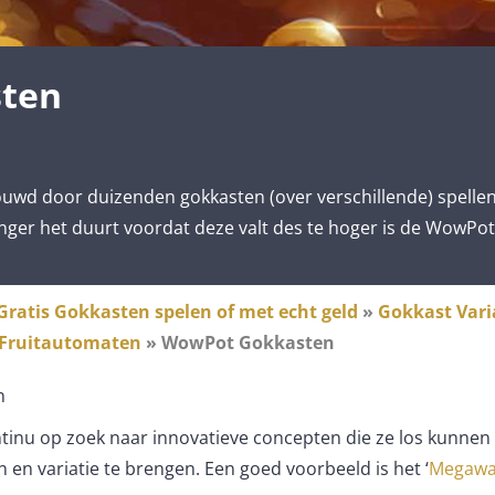
ten
wd door duizenden gokkasten (over verschillende) spellen
nger het duurt voordat deze valt des te hoger is de WowPot
Gratis Gokkasten spelen of met echt geld
»
Gokkast Vari
 Fruitautomaten
»
WowPot Gokkasten
n
ntinu op zoek naar innovatieve concepten die ze los kunnen 
n en variatie te brengen. Een goed voorbeeld is het
‘
Megawa