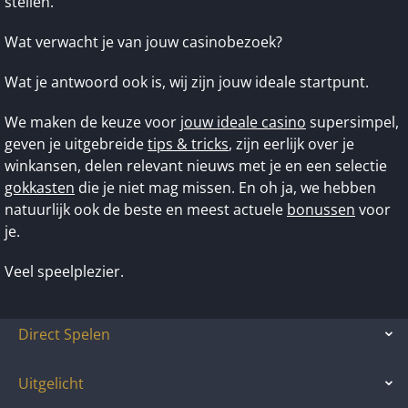
stellen.
Wat verwacht je van jouw casinobezoek?
Wat je antwoord ook is, wij zijn jouw ideale startpunt.
We maken de keuze voor
jouw ideale casino
supersimpel,
geven je uitgebreide
tips & tricks
, zijn eerlijk over je
winkansen, delen relevant nieuws met je en een selectie
gokkasten
die je niet mag missen. En oh ja, we hebben
natuurlijk ook de beste en meest actuele
bonussen
voor
je.
Veel speelplezier.
Direct Spelen
Uitgelicht