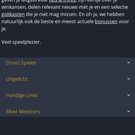
winkansen, delen relevant nieuws met je en een selectie
gokkasten
die je niet mag missen. En oh ja, we hebben
natuurlijk ook de beste en meest actuele
bonussen
voor
je.
Veel speelplezier.
Direct Spelen
Uitgelicht
Handige Links
Meer Meesters