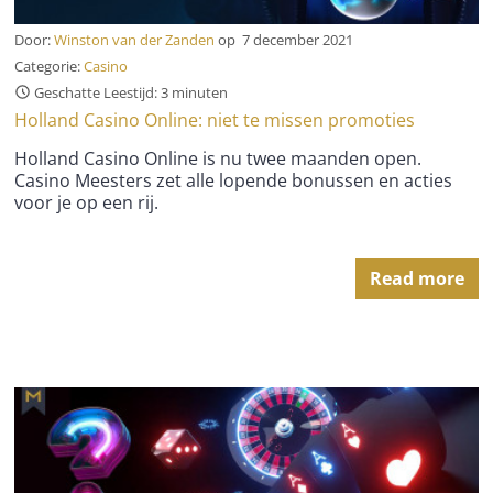
Door:
Winston van der Zanden
op
7 december 2021
Categorie:
Casino
Geschatte Leestijd: 3 minuten
Holland Casino Online: niet te missen promoties
Holland Casino Online is nu twee maanden open.
Casino Meesters zet alle lopende bonussen en acties
voor je op een rij.
Read more