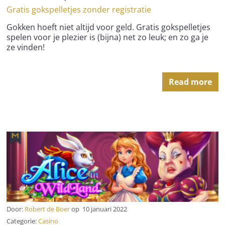
Gratis gokspelletjes zonder registratie
Gokken hoeft niet altijd voor geld. Gratis gokspelletjes
spelen voor je plezier is (bijna) net zo leuk; en zo ga je
ze vinden!
Read more
Door:
Robert de Boer
op
10 januari 2022
Categorie:
Casino