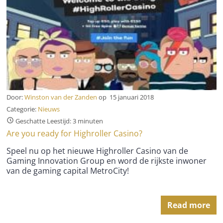
Door:
Winston van der Zanden
op
15 januari 2018
Categorie:
Nieuws
Geschatte Leestijd: 3 minuten
Are you ready for Highroller Casino?
Speel nu op het nieuwe Highroller Casino van de
Gaming Innovation Group en word de rijkste inwoner
van de gaming capital MetroCity!
Read more