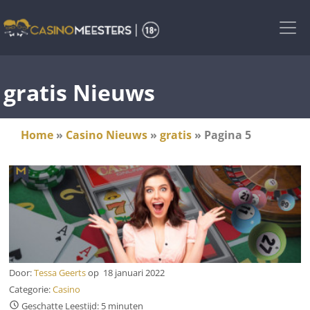
Skip
to
the
content
gratis Nieuws
Home
»
Casino Nieuws
»
gratis
»
Pagina 5
Door:
Tessa Geerts
op
18 januari 2022
Categorie:
Casino
Geschatte Leestijd: 5 minuten