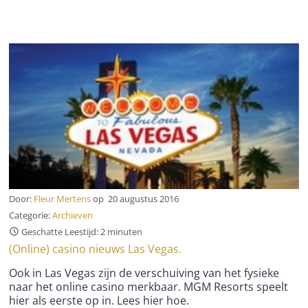
Door:
Fleur Mertens
op
20 augustus 2016
Categorie:
Archieven
Geschatte Leestijd: 2 minuten
(Online) casino nieuws Las Vegas.
Ook in Las Vegas zijn de verschuiving van het fysieke
naar het online casino merkbaar. MGM Resorts speelt
hier als eerste op in. Lees hier hoe.