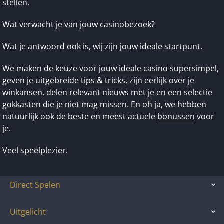
stellen.
Wat verwacht je van jouw casinobezoek?
Wat je antwoord ook is, wij zijn jouw ideale startpunt.
We maken de keuze voor
jouw ideale casino
supersimpel,
geven je uitgebreide
tips & tricks
, zijn eerlijk over je
winkansen, delen relevant nieuws met je en een selectie
gokkasten
die je niet mag missen. En oh ja, we hebben
natuurlijk ook de beste en meest actuele
bonussen
voor
je.
Veel speelplezier.
Direct Spelen
Uitgelicht