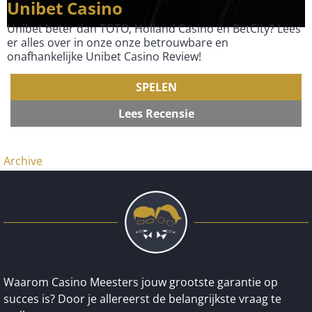
Unibet Casino
Unibet beter dan TOTO, Holland Casino en BetCity? Lees
er alles over in onze onze betrouwbare en
onafhankelijke Unibet Casino Review!
SPELEN
Lees Recensie
Archive
Waarom Casino Meesters jouw grootste garantie op
succes is? Door je allereerst de belangrijkste vraag te