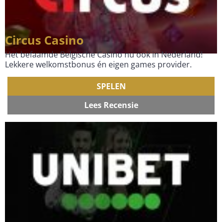
Circus Casino
Het befaamde Belgische Casino nu ook in Nederland!
Lekkere welkomstbonus én eigen games provider.
SPELEN
Lees Recensie