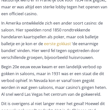
Natuurlijk werd er in Frankrijk ook voor 1854 flink gegokt,
maar er was altijd een sterke lobby tegen het openen van
een officieel casino.
In Amerika ontwikkelde zich een ander soort casino: de
saloon. Hier speelden rond 1850 rondtrekkende
handelaren kaartspellen als poker, maar ook balletje
balletje en je kon er de
eerste gokkast
‘de eenarmige
bandiet’ vinden. Hier werd fel tegen opgetreden door
verschillende groepen, bijvoorbeeld huisvrouwen.
Begin 20e eeuw eeuw kwam er een landelijk verbod op
gokken in saloons, maar in 1931 was er een staat die dit
verbod ophief. In Nevada kon er vanaf toen gegokt
worden in wat geen saloons, maar casino’s gingen heten.
Al snel werd Las Vegas het centrum van de gokwereld.
Dit is overigens al niet langer meer het geval! Hoewel dit