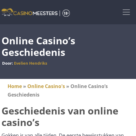
Skip
to
the
content
Online Casino’s
Geschiedenis
Door:
Evelien Hendriks
Home
»
Online Casino's
»
Online Casino’s
Geschiedenis
Geschiedenis van online
casino’s
Gokken is van alle tijden. De eerste bewijsstukken van