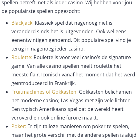
spellen betreft, net als ieder casino. Wij hebben voor jou
de populairste spellen opgezocht:
Blackjack
: Klassiek spel dat nagenoeg niet is
veranderd sinds het is uitgevonden. Ook wel eens
eenentwintigen genoemd. Dit populaire spel vind je
terug in nagenoeg ieder casino.
Roulette:
Roulette is voor veel casino’s de signature
game. Van alle casino spellen heeft roulette het
meeste flair. Iconisch vanaf het moment dat het werd
geïntroduceerd in Frankrijk.
Fruitmachines of Gokkasten
: Gokkasten belichamen
het moderne casino; Las Vegas met zijn vele lichten.
Een typisch Amerikaans spel dat de wereld heeft
veroverd en ook online furore maakt.
Poker:
Er zijn talloze manieren om poker te spelen,
maar het grote verschil met de andere spellen is altijd