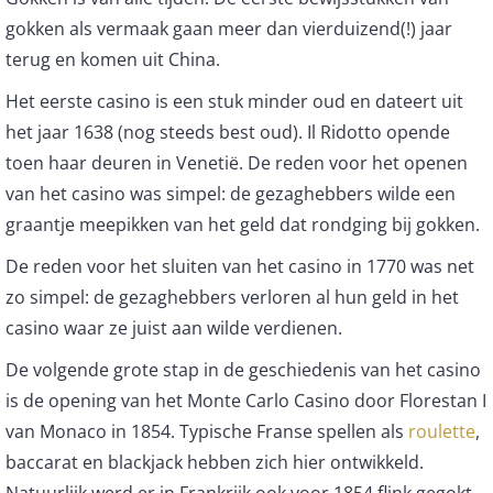
gokken als vermaak gaan meer dan vierduizend(!) jaar
terug en komen uit China.
Het eerste casino is een stuk minder oud en dateert uit
het jaar 1638 (nog steeds best oud). Il Ridotto opende
toen haar deuren in Venetië. De reden voor het openen
van het casino was simpel: de gezaghebbers wilde een
graantje meepikken van het geld dat rondging bij gokken.
De reden voor het sluiten van het casino in 1770 was net
zo simpel: de gezaghebbers verloren al hun geld in het
casino waar ze juist aan wilde verdienen.
De volgende grote stap in de geschiedenis van het casino
is de opening van het Monte Carlo Casino door Florestan I
van Monaco in 1854. Typische Franse spellen als
roulette
,
baccarat en blackjack hebben zich hier ontwikkeld.