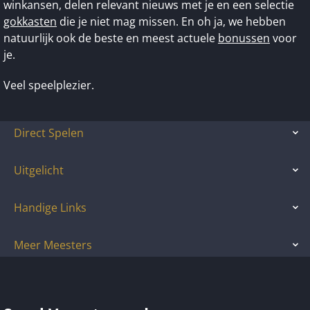
winkansen, delen relevant nieuws met je en een selectie
gokkasten
die je niet mag missen. En oh ja, we hebben
natuurlijk ook de beste en meest actuele
bonussen
voor
je.
Veel speelplezier.
Direct Spelen
Uitgelicht
Handige Links
Meer Meesters