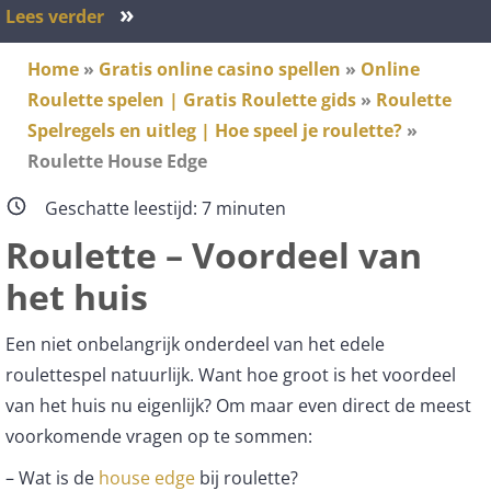
»
Lees verder
Home
»
Gratis online casino spellen
»
Online
Roulette spelen | Gratis Roulette gids
»
Roulette
Spelregels en uitleg | Hoe speel je roulette?
»
Roulette House Edge
Geschatte leestijd:
7
minuten
Roulette – Voordeel van
het huis
Een niet onbelangrijk onderdeel van het edele
roulettespel natuurlijk. Want hoe groot is het voordeel
van het huis nu eigenlijk? Om maar even direct de meest
voorkomende vragen op te sommen:
– Wat is de
house edge
bij roulette?