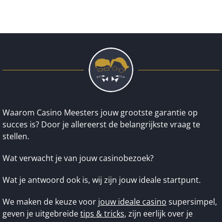
Waarom Casino Meesters jouw grootste garantie op
succes is? Door je allereerst de belangrijkste vraag te
stellen.
Wat verwacht je van jouw casinobezoek?
Wat je antwoord ook is, wij zijn jouw ideale startpunt.
We maken de keuze voor
jouw ideale casino
supersimpel,
geven je uitgebreide
tips & tricks
, zijn eerlijk over je