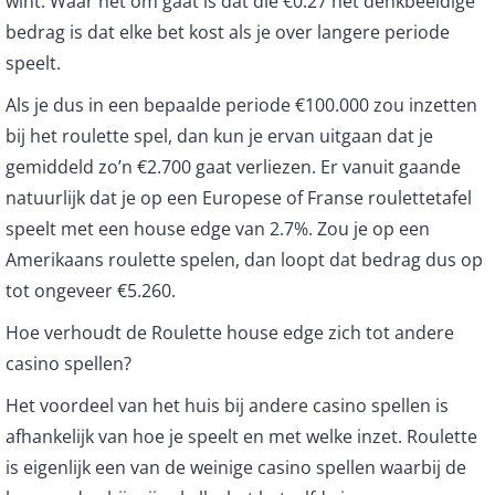
wint. Waar het om gaat is dat die €0.27 het denkbeeldige
bedrag is dat elke bet kost als je over langere periode
speelt.
Als je dus in een bepaalde periode €100.000 zou inzetten
bij het roulette spel, dan kun je ervan uitgaan dat je
gemiddeld zo’n €2.700 gaat verliezen. Er vanuit gaande
natuurlijk dat je op een Europese of Franse roulettetafel
speelt met een house edge van 2.7%. Zou je op een
Amerikaans roulette spelen, dan loopt dat bedrag dus op
tot ongeveer €5.260.
Hoe verhoudt de Roulette house edge zich tot andere
casino spellen?
Het voordeel van het huis bij andere casino spellen is
afhankelijk van hoe je speelt en met welke inzet. Roulette
is eigenlijk een van de weinige casino spellen waarbij de