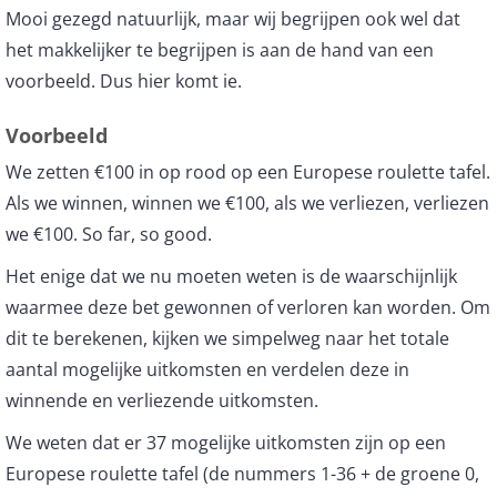
Mooi gezegd natuurlijk, maar wij begrijpen ook wel dat
het makkelijker te begrijpen is aan de hand van een
voorbeeld. Dus hier komt ie.
Voorbeeld
We zetten €100 in op rood op een Europese roulette tafel.
Als we winnen, winnen we €100, als we verliezen, verliezen
we €100. So far, so good.
Het enige dat we nu moeten weten is de waarschijnlijk
waarmee deze bet gewonnen of verloren kan worden. Om
dit te berekenen, kijken we simpelweg naar het totale
aantal mogelijke uitkomsten en verdelen deze in
winnende en verliezende uitkomsten.
We weten dat er 37 mogelijke uitkomsten zijn op een
Europese roulette tafel (de nummers 1-36 + de groene 0,