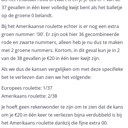
37 gevallen in één keer volledig kwijt bent als het balletje
op de groene 0 belandt.
Bij het Amerikaanse roulette echter is er nog een extra
groen nummer: ’00’. Er zijn ook hier 36 gecombineerde
rode en zwarte nummers, alleen heb je nu dus te maken
met 2 groene nummers. Kortom, in dit geval kun je in 2
van de 38 gevallen je €20 in één keer kwijt zijn.
Als we dus de kansen vergelijken om met deze specifieke
bet te verliezen dan zien we het volgende:
Europees roulette: 1/37
Amerikaans roulette: 2/38
Je hoeft geen rekenwonder te zijn om te zien dat de kans
om je €20 in één keer te verliezen bijna verdubbeld is bij
het Amerikaans roulette dankzij die fijne extra 00.