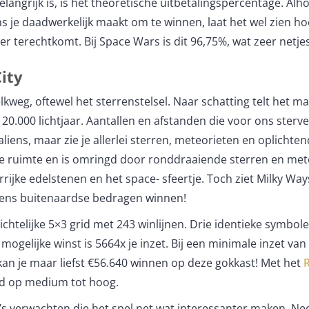
langrijk is, is het theoretische uitbetalingspercentage. Alh
s je daadwerkelijk maakt om te winnen, laat het wel zien ho
ler terechtkomt. Bij Space Wars is dit 96,75%, wat zeer netje
ity
lkweg, oftewel het sterrenstelsel. Naar schatting telt het maa
0.000 lichtjaar. Aantallen en afstanden die voor ons sterve
 aliens, maar zie je allerlei sterren, meteorieten en oplichte
e ruimte en is omringd door ronddraaiende sterren en mete
rrijke edelstenen en het space- sfeertje. Toch ziet Milky Way
 eens buitenaardse bedragen winnen!
chtelijke 5×3 grid met 243 winlijnen. Drie identieke symbolen
gelijke winst is 5664x je inzet. Bij een minimale inzet van €
an je maar liefst €56.640 winnen op deze gokkast! Met het
teld op medium tot hoog.
a’s verwachten die het spel net wat interessanter maken. N