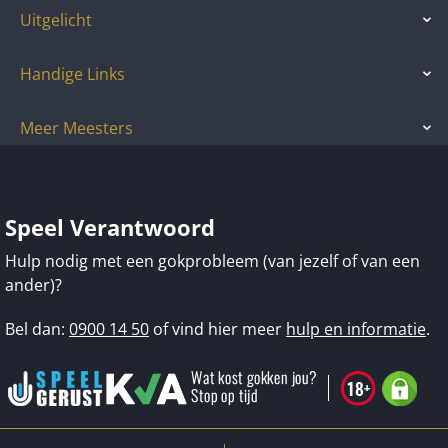
Uitgelicht
Handige Links
Meer Meesters
Speel Verantwoord
Hulp nodig met een gokprobleem (van jezelf of van een
ander)?
Bel dan:
0900 14 50
of vind hier meer
hulp en informatie
.