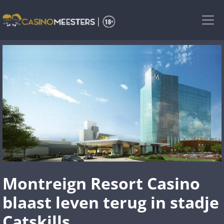
Skip
to
the
content
Montreign Resort Casino
blaast leven terug in stadje
Catskills