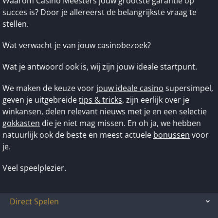
Waarom Casino Meesters jouw grootste garantie op
succes is? Door je allereerst de belangrijkste vraag te
stellen.
Wat verwacht je van jouw casinobezoek?
Wat je antwoord ook is, wij zijn jouw ideale startpunt.
We maken de keuze voor
jouw ideale casino
supersimpel,
geven je uitgebreide
tips & tricks
, zijn eerlijk over je
winkansen, delen relevant nieuws met je en een selectie
gokkasten
die je niet mag missen. En oh ja, we hebben
natuurlijk ook de beste en meest actuele
bonussen
voor
je.
Veel speelplezier.
Direct Spelen