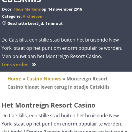
Door:
Fleur Mertens
op
14 november 2016
Categorie:
Archieven
Geschatte Leestijd: 1 minuut
De Catskills, een stille stad buiten het bruisende New
York. staat op het punt om enorm populair te worden.
Men bouwt aan het Montreign Resort Casino.
»
Lees verder
Home
»
Casino Nieuws
»
Montreign Resort
Casino blaast leven terug in stadje Catskills
Het Montreign Resort Casino
De Catskills, een stille stad buiten het bruisende New
York. staat op het punt om enorm populair te worden.
Het bedrijf Empire Resorts heeft haar ogen op het stadje