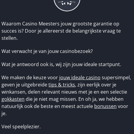
Waarom Casino Meesters jouw grootste garantie op
succes is? Door je allereerst de belangrijkste vraag te
stellen.
Wat verwacht je van jouw casinobezoek?
Wat je antwoord ook is, wij zijn jouw ideale startpunt.
We maken de keuze voor
jouw ideale casino
supersimpel,
geven je uitgebreide
tips & tricks
, zijn eerlijk over je
winkansen, delen relevant nieuws met je en een selectie
gokkasten
die je niet mag missen. En oh ja, we hebben
natuurlijk ook de beste en meest actuele
bonussen
voor
je.
Veel speelplezier.