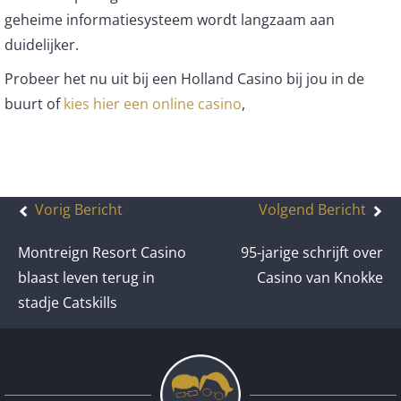
geheime informatiesysteem wordt langzaam aan
duidelijker.
Probeer het nu uit bij een Holland Casino bij jou in de
buurt of
kies hier een online casino
,
Bericht
Vorig Bericht
Volgend Bericht
navigatie
Montreign Resort Casino
95-jarige schrijft over
blaast leven terug in
Casino van Knokke
stadje Catskills