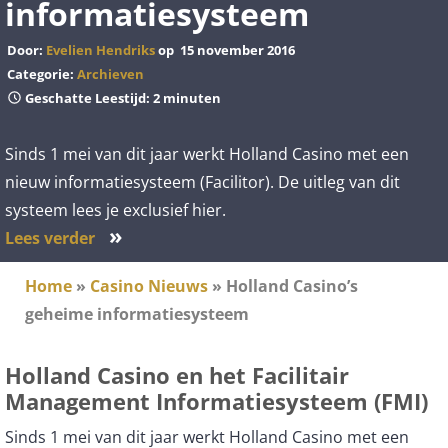
informatiesysteem
Door:
Evelien Hendriks
op
15 november 2016
Categorie:
Archieven
Geschatte Leestijd: 2 minuten
Sinds 1 mei van dit jaar werkt Holland Casino met een
nieuw informatie­systeem (Facilitor). De uitleg van dit
systeem lees je exclusief hier.
»
Lees verder
Home
»
Casino Nieuws
»
Holland Casino’s
geheime informatiesysteem
Holland Casino en het Facilitair
Management Informatiesysteem (FMI)
Sinds 1 mei van dit jaar werkt Holland Casino met een