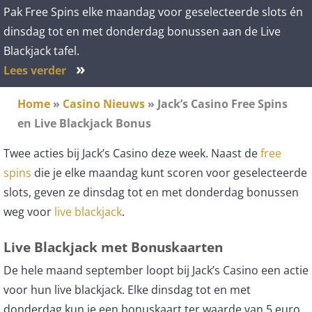
Pak Free Spins elke maandag voor geselecteerde slots én
dinsdag tot en met donderdag bonussen aan de Live
Blackjack tafel.
»
Lees verder
Home
»
Casino Nieuws
»
Jack’s Casino Free Spins
en Live Blackjack Bonus
Twee acties bij Jack’s Casino deze week. Naast de
free
spins
die je elke maandag kunt scoren voor geselecteerde
slots, geven ze dinsdag tot en met donderdag bonussen
weg voor
live blackjack
.
Live Blackjack met Bonuskaarten
De hele maand september loopt bij Jack’s Casino een actie
voor hun live blackjack. Elke dinsdag tot en met
donderdag kun je een bonuskaart ter waarde van 5 euro