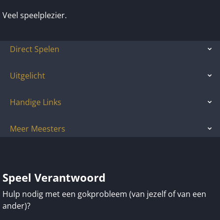
Veel speelplezier.
Direct Spelen
Uitgelicht
Handige Links
Meer Meesters
Speel Verantwoord
Hulp nodig met een gokprobleem (van jezelf of van een
ander)?