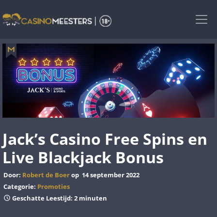
Skip
to
the
content
Jack’s Casino Free Spins en
Live Blackjack Bonus
Door:
Robert de Boer
op
14 september 2022
Categorie:
Promoties
Geschatte Leestijd: 2 minuten