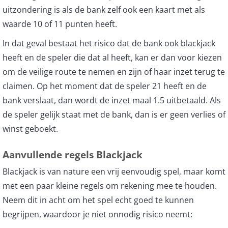
uitzondering is als de bank zelf ook een kaart met als
waarde 10 of 11 punten heeft.
In dat geval bestaat het risico dat de bank ook blackjack
heeft en de speler die dat al heeft, kan er dan voor kiezen
om de veilige route te nemen en zijn of haar inzet terug te
claimen. Op het moment dat de speler 21 heeft en de
bank verslaat, dan wordt de inzet maal 1.5 uitbetaald. Als
de speler gelijk staat met de bank, dan is er geen verlies of
winst geboekt.
Aanvullende regels
Blackjack
Blackjack is van nature een vrij eenvoudig spel, maar komt
met een paar kleine regels om rekening mee te houden.
Neem dit in acht om het spel echt goed te kunnen
begrijpen, waardoor je niet onnodig risico neemt: