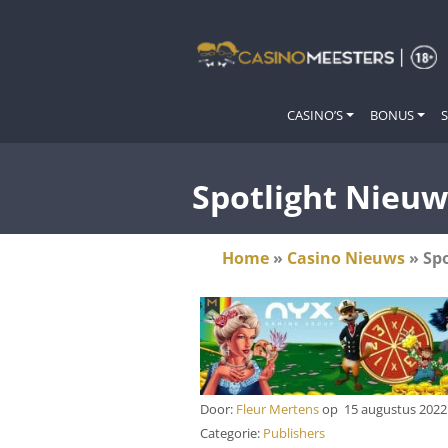
Skip
to
the
content
CASINO’S
BONUS
Spotlight Nieuw
Home
»
Casino Nieuws
»
Spo
Door:
Fleur Mertens
op
15 augustus 2022
Categorie:
Publishers