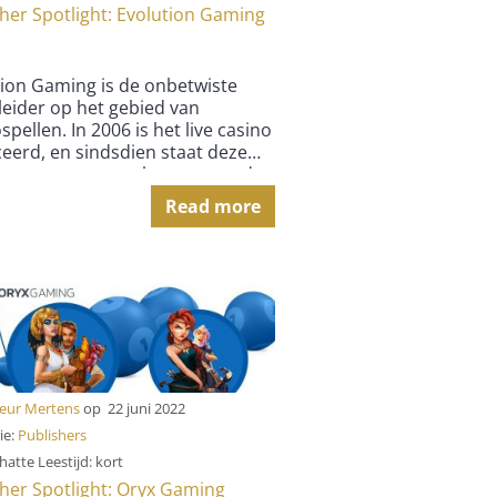
her Spotlight: Evolution Gaming
tion Gaming is de onbetwiste
leider op het gebied van
spellen. In 2006 is het live casino
eerd, en sindsdien staat deze
gant op eenzame hoogte aan de
Read more
leur Mertens
op
22 juni 2022
ie:
Publishers
atte Leestijd: kort
sher Spotlight: Oryx Gaming