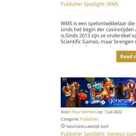
Publisher Spotlight: WMS
WMS is een spelontwikkelaar die
sinds het begin der casinotijden a
is.Sinds 2013 zijn ze onderdeel v
Scientific Games, maar brengen
steeds spellen uit onder eigen n
Read 
Door:
Fleur Mertens
op
7 juli 2022
Categorie:
Publishers
Geschatte Leestijd: kort
Publisher Spotlight: Genesis Ga