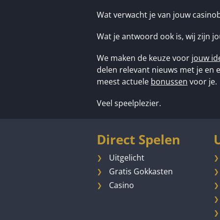
Wat verwacht je van jouw casino
Wat je antwoord ook is, wij zijn j
We maken de keuze voor
jouw id
delen relevant nieuws met je en 
meest actuele
bonussen
voor je.
Veel speelplezier.
Direct Spelen
U
Uitgelicht
Gratis Gokkasten
Casino