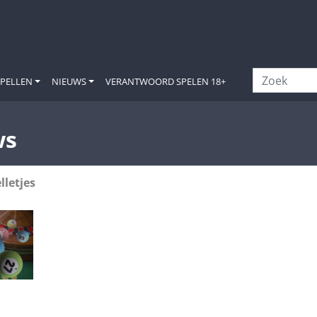
SPELLEN
NIEUWS
VERANTWOORD SPELEN 18+
ws
lletjes