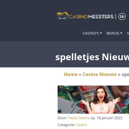
Skip
to
the
content
CASINO’S
BONUS
spelletjes Nieu
Home
»
Casino Nieuws
»
spe
Door:
Tessa Geerts
op
18 januari 2022
Categorie:
Casino