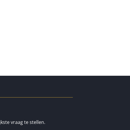
ste vraag te stellen.