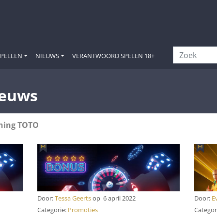
SPELLEN
NIEUWS
VERANTWOORD SPELEN 18+
ieuws
ning TOTO
Door:
Tessa Geerts
op
6 april 2022
Door:
E
Categorie:
Promoties
Categor