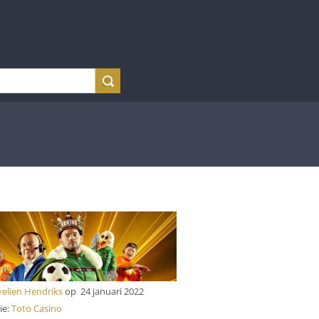
velien Hendriks
op
24 januari 2022
ie:
Toto Casino