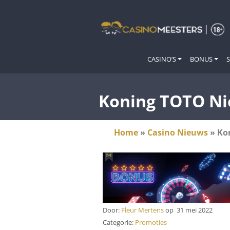
Skip
to
the
content
CASINO’S
BONUS
Koning TOTO N
Home
»
Casino Nieuws
»
Ko
Door:
Fleur Mertens
op
31 mei 2022
Categorie:
Promoties