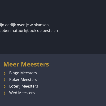
zijn eerlijk over je winkansen,
hebben natuurlijk ook de beste en
Meer Meesters
Bingo Meesters
Poker Meesters
Loterij Meesters
Wed Meesters