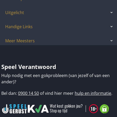
Uitgelicht
Handige Links
Meer Meesters
Speel Verantwoord
Hulp nodig met een gokprobleem (van jezelf of van een
ander)?
Bel dan:
0900 14 50
of vind hier meer
hulp en informatie
.