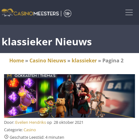
Skip
to
the
content
klassieker Nieuws
Home
»
Casino Nieuws
»
klassieker
»
Pagina 2
Door:
Evelien Hendriks
op
28 oktober 2021
Categorie:
Casino
Geschatte Leestijd: 4 minuten