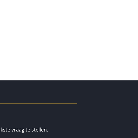
ste vraag te stellen.