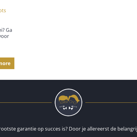
ots
ei? Ga
 voor
more
ste garantie op succes is? Door je allereerst de belangrijk