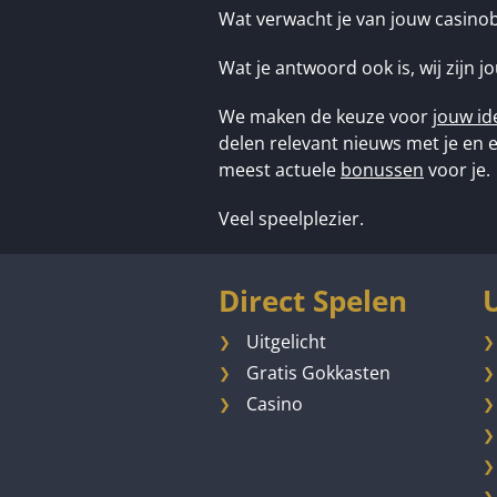
Wat verwacht je van jouw casino
Wat je antwoord ook is, wij zijn j
We maken de keuze voor
jouw id
delen relevant nieuws met je en 
meest actuele
bonussen
voor je.
Veel speelplezier.
Direct Spelen
U
Uitgelicht
Gratis Gokkasten
Casino