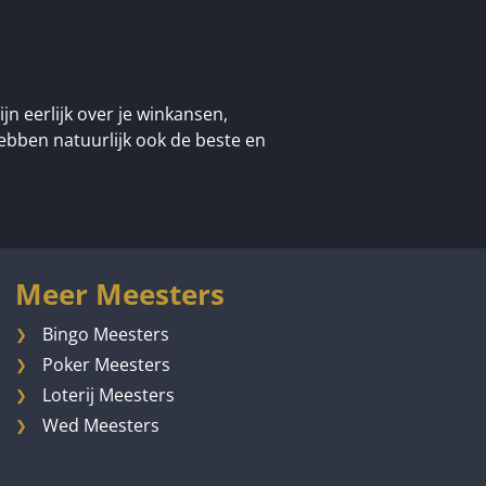
zijn eerlijk over je winkansen,
hebben natuurlijk ook de beste en
Meer Meesters
Bingo Meesters
Poker Meesters
Loterij Meesters
Wed Meesters