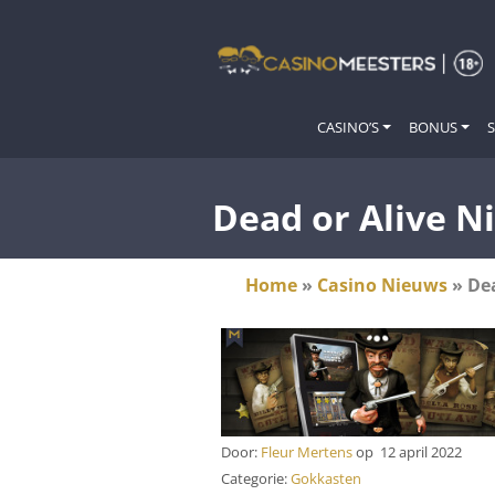
Skip
to
the
content
CASINO’S
BONUS
Dead or Alive N
Home
»
Casino Nieuws
»
Dea
Door:
Fleur Mertens
op
12 april 2022
Categorie:
Gokkasten