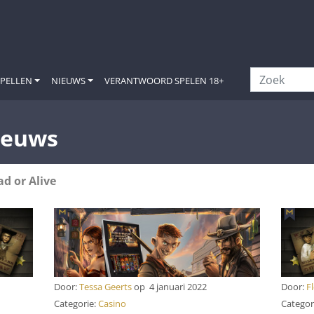
SPELLEN
NIEUWS
VERANTWOORD SPELEN 18+
ieuws
d or Alive
Door:
Tessa Geerts
op
4 januari 2022
Door:
F
Categorie:
Casino
Categor