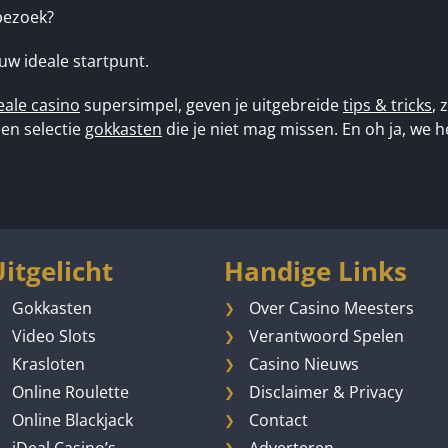
bezoek?
ouw ideale startpunt.
eale casino
supersimpel, geven je uitgebreide
tips & tricks
, 
een selectie
gokkasten
die je niet mag missen. En oh ja, we 
itgelicht
Handige Links
Gokkasten
Over Casino Meesters
Video Slots
Verantwoord Spelen
Krasloten
Casino Nieuws
Online Roulette
Disclaimer & Privacy
Online Blackjack
Contact