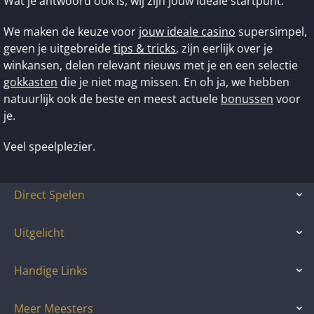
Wat je antwoord ook is, wij zijn jouw ideale startpunt.
We maken de keuze voor
jouw ideale casino
supersimpel,
geven je uitgebreide
tips & tricks
, zijn eerlijk over je
winkansen, delen relevant nieuws met je en een selectie
gokkasten
die je niet mag missen. En oh ja, we hebben
natuurlijk ook de beste en meest actuele
bonussen
voor
je.
Veel speelplezier.
Direct Spelen
Uitgelicht
Handige Links
Meer Meesters