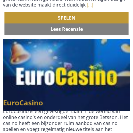
van de website maakt direct duidelijk
[...]
SPELEN
Lees Recensie
EuroCasino
EuroCasino is een gevestigde naam in de wereld van
online casino’s en onderdeel van het grote Betsson. Het
casino heeft een bijzonder ruim aanbod van casino
spellen en voegt regelmatig nieuwe titels aan het