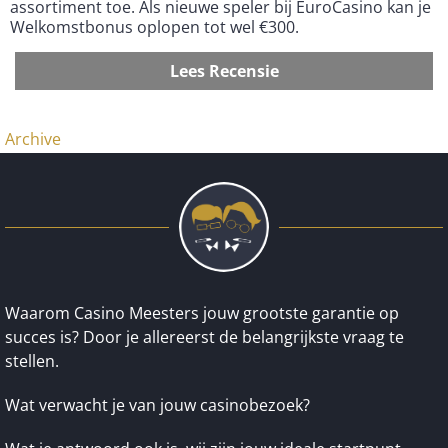
assortiment toe. Als nieuwe speler bij EuroCasino kan je
Welkomstbonus oplopen tot wel €300.
Lees Recensie
Archive
Waarom Casino Meesters jouw grootste garantie op
succes is? Door je allereerst de belangrijkste vraag te
stellen.
Wat verwacht je van jouw casinobezoek?