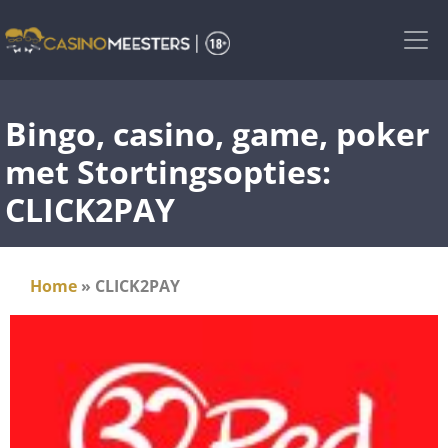
Skip
to
the
content
Bingo, casino, game, poker
met Stortingsopties:
CLICK2PAY
Home
»
CLICK2PAY