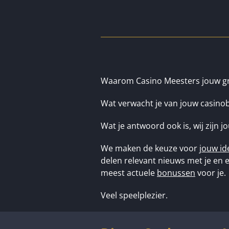
Waarom Casino Meesters jouw groot
Wat verwacht je van jouw casino
Wat je antwoord ook is, wij zijn j
We maken de keuze voor
jouw id
delen relevant nieuws met je en 
meest actuele
bonussen
voor je.
Veel speelplezier.