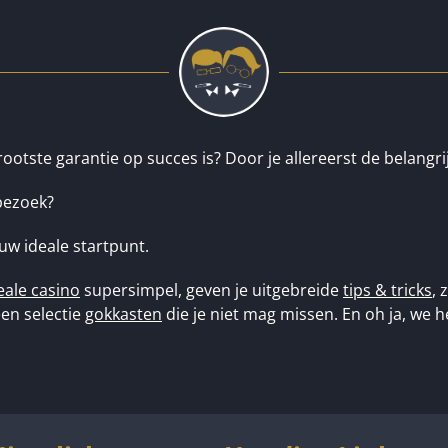
ste garantie op succes is? Door je allereerst de belangrijk
bezoek?
ouw ideale startpunt.
eale casino
supersimpel, geven je uitgebreide
tips & tricks
, 
een selectie
gokkasten
die je niet mag missen. En oh ja, we 