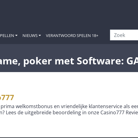
SPELLEN
NIEUWS
VERANTWOORD SPELEN 18+
game, poker met Software: 
o777
n prima welkomstbonus en vriendelijke klantenservice als ee
n? Lees de uitgebreide beoordeling in onze Casino777 Revi