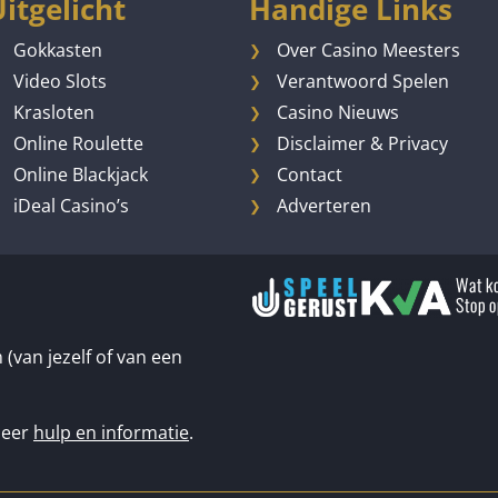
itgelicht
Handige Links
Gokkasten
Over Casino Meesters
Video Slots
Verantwoord Spelen
Krasloten
Casino Nieuws
Online Roulette
Disclaimer & Privacy
Online Blackjack
Contact
iDeal Casino’s
Adverteren
van jezelf of van een
meer
hulp en informatie
.