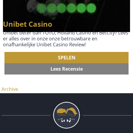
Unibet Casino
Unibet beter dan TOTO, Holland Casino en BetCity? Lees
er alles over in onze onze betrouwbare en
onafhankelijke Unibet Casino Review!
SPELEN
Lees Recensie
Archive