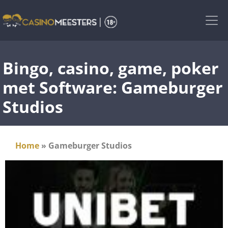
Skip
to
the
content
Bingo, casino, game, poker
met Software: Gameburger
Studios
Home
»
Gameburger Studios