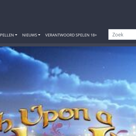
SPELLEN
NIEUWS
VERANTWOORD SPELEN 18+