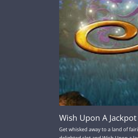
Wish Upon A Jackpot
Get whisked away to a land of fairi