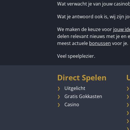
Wat verwacht je van jouw casino
Wat je antwoord ook is, wij zijn j
We maken de keuze voor
jouw id
delen relevant nieuws met je en 
meest actuele
bonussen
voor je.
Veel speelplezier.
Direct Spelen
U
Uitgelicht
Gratis Gokkasten
Casino