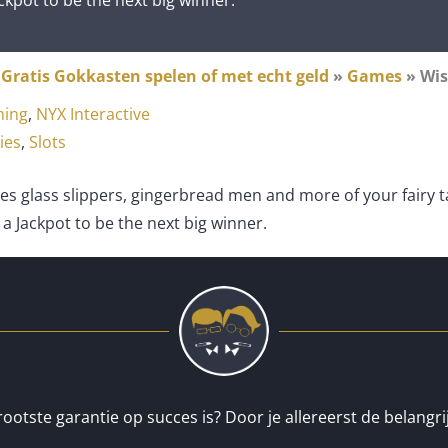
ckpot to be the next big winner.
Gratis Gokkasten spelen of met echt geld
»
Games
»
Wis
ming
,
NYX Interactive
ies
,
Slots
ies glass slippers, gingerbread men and more of your fairy tal
a Jackpot to be the next big winner.
ste garantie op succes is? Door je allereerst de belangrijk