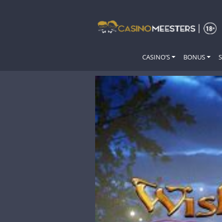
Skip
to
the
content
CASINO’S
BONUS