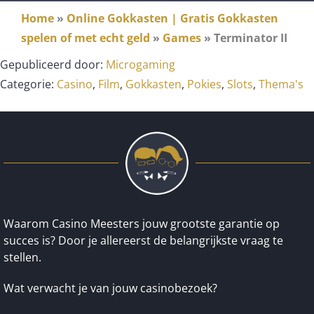
Home
»
Online Gokkasten | Gratis Gokkasten
spelen of met echt geld
»
Games
»
Terminator II
Gepubliceerd door:
Microgaming
Categorie:
Casino
,
Film
,
Gokkasten
,
Pokies
,
Slots
,
Thema's
Waarom Casino Meesters jouw grootste garantie op
succes is? Door je allereerst de belangrijkste vraag te
stellen.
Wat verwacht je van jouw casinobezoek?