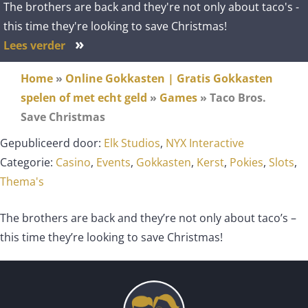
The brothers are back and they're not only about taco's -
this time they're looking to save Christmas!
»
Lees verder
Home
»
Online Gokkasten | Gratis Gokkasten
spelen of met echt geld
»
Games
»
Taco Bros.
Save Christmas
Gepubliceerd door:
Elk Studios
,
NYX Interactive
Categorie:
Casino
,
Events
,
Gokkasten
,
Kerst
,
Pokies
,
Slots
,
Thema's
The brothers are back and they’re not only about taco’s –
this time they’re looking to save Christmas!