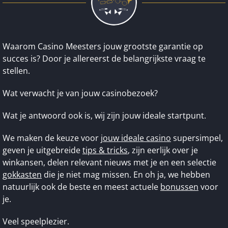
Waarom Casino Meesters jouw grootste garantie op
succes is? Door je allereerst de belangrijkste vraag te
stellen.
Wat verwacht je van jouw casinobezoek?
Wat je antwoord ook is, wij zijn jouw ideale startpunt.
We maken de keuze voor
jouw ideale casino
supersimpel,
geven je uitgebreide
tips & tricks
, zijn eerlijk over je
winkansen, delen relevant nieuws met je en een selectie
gokkasten
die je niet mag missen. En oh ja, we hebben
natuurlijk ook de beste en meest actuele
bonussen
voor
je.
Veel speelplezier.