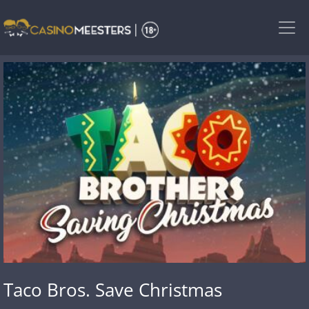
Skip
to
the
content
Taco Bros. Save Christmas