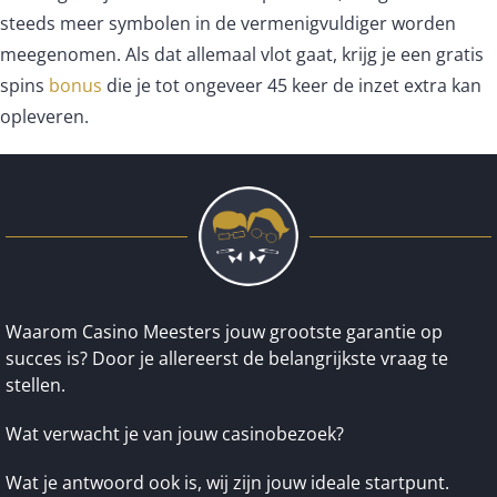
steeds meer symbolen in de vermenigvuldiger worden
meegenomen. Als dat allemaal vlot gaat, krijg je een gratis
spins
bonus
die je tot ongeveer 45 keer de inzet extra kan
opleveren.
Waarom Casino Meesters jouw grootste garantie op
succes is? Door je allereerst de belangrijkste vraag te
stellen.
Wat verwacht je van jouw casinobezoek?
Wat je antwoord ook is, wij zijn jouw ideale startpunt.