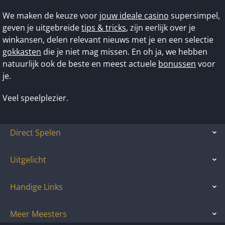
We maken de keuze voor
jouw ideale casino
supersimpel,
geven je uitgebreide
tips & tricks
, zijn eerlijk over je
winkansen, delen relevant nieuws met je en een selectie
gokkasten
die je niet mag missen. En oh ja, we hebben
natuurlijk ook de beste en meest actuele
bonussen
voor
je.
Veel speelplezier.
Direct Spelen
Uitgelicht
Handige Links
Meer Meesters