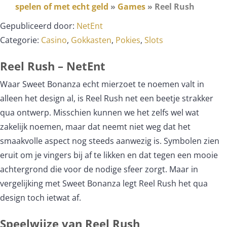
spelen of met echt geld
»
Games
»
Reel Rush
Gepubliceerd door:
NetEnt
Categorie:
Casino
,
Gokkasten
,
Pokies
,
Slots
Reel Rush – NetEnt
Waar Sweet Bonanza echt mierzoet te noemen valt in
alleen het design al, is Reel Rush net een beetje strakker
qua ontwerp. Misschien kunnen we het zelfs wel wat
zakelijk noemen, maar dat neemt niet weg dat het
smaakvolle aspect nog steeds aanwezig is. Symbolen zien
eruit om je vingers bij af te likken en dat tegen een mooie
achtergrond die voor de nodige sfeer zorgt. Maar in
vergelijking met Sweet Bonanza legt Reel Rush het qua
design toch ietwat af.
Speelwijze van Reel Rush