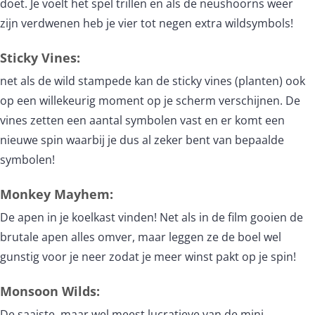
doet. Je voelt het spel trillen en als de neushoorns weer
zijn verdwenen heb je vier tot negen extra wildsymbols!
Sticky Vines:
net als de wild stampede kan de sticky vines (planten) ook
op een willekeurig moment op je scherm verschijnen. De
vines zetten een aantal symbolen vast en er komt een
nieuwe spin waarbij je dus al zeker bent van bepaalde
symbolen!
Monkey Mayhem:
De apen in je koelkast vinden! Net als in de film gooien de
brutale apen alles omver, maar leggen ze de boel wel
gunstig voor je neer zodat je meer winst pakt op je spin!
Monsoon Wilds:
De saaiste, maar wel meest lucratieve van de mini