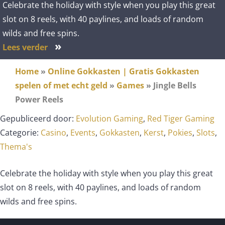
Celebrate the holiday with style when you play this great
slot on 8 reels, with 40 paylines, and loads of random
wilds and free spins.
»
Lees verder
Home
»
Online Gokkasten | Gratis Gokkasten
spelen of met echt geld
»
Games
»
Jingle Bells
Power Reels
Gepubliceerd door:
Evolution Gaming
,
Red Tiger Gaming
Categorie:
Casino
,
Events
,
Gokkasten
,
Kerst
,
Pokies
,
Slots
,
Thema's
Celebrate the holiday with style when you play this great
slot on 8 reels, with 40 paylines, and loads of random
wilds and free spins.