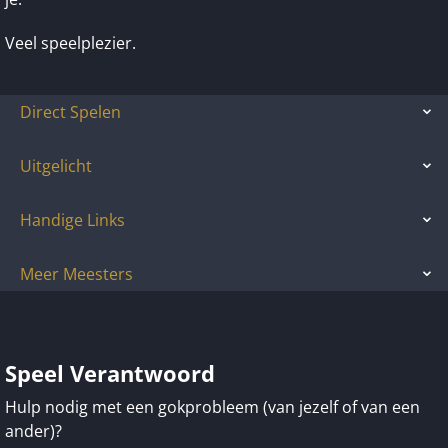
Veel speelplezier.
Direct Spelen
Uitgelicht
Handige Links
Meer Meesters
Speel Verantwoord
Hulp nodig met een gokprobleem (van jezelf of van een
ander)?