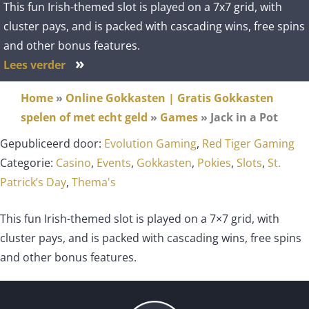
This fun Irish-themed slot is played on a 7x7 grid, with
cluster pays, and is packed with cascading wins, free spins
and other bonus features.
»
Lees verder
Home
»
Online Gokkasten | Gratis Gokkasten
spelen of met echt geld
»
Games
»
Jack in a Pot
Gepubliceerd door:
Evolution Gaming
,
Red Tiger Gaming
Categorie:
Casino
,
Events
,
Gokkasten
,
Pokies
,
Slots
,
St.
Patrick’s Day
,
Thema's
This fun Irish-themed slot is played on a 7×7 grid, with
cluster pays, and is packed with cascading wins, free spins
and other bonus features.