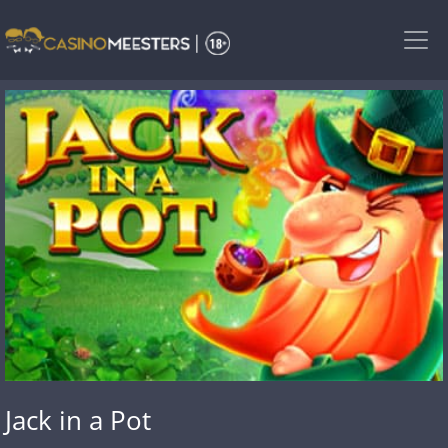
Skip
to
the
content
Jack in a Pot