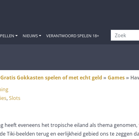
SPELLEN
NIEUWS
VERANTWOORD SPELEN 18+
Gratis Gokkasten spelen of met echt geld
»
Games
»
Haw
ming
ies
,
Slots
 heeft eveneens het tropische eiland als thema genomen, w
 Tiki-beelden terug en eerlijkheid gebied ons te zeggen d