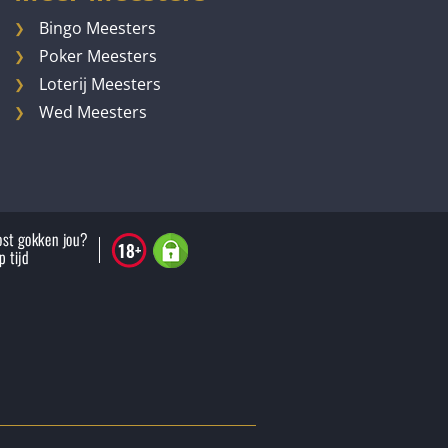
Bingo Meesters
Poker Meesters
Loterij Meesters
Wed Meesters