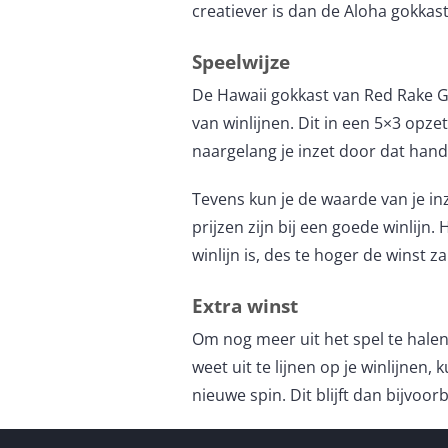
creatiever is dan de Aloha gokkast.
Speelwijze
De Hawaii gokkast van Red Rake Gam
van winlijnen. Dit in een 5×3 opzet
naargelang je inzet door dat hand
Tevens kun je de waarde van je in
prijzen zijn bij een goede winlijn
winlijn is, des te hoger de winst za
Extra winst
Om nog meer uit het spel te halen,
weet uit te lijnen op je winlijnen,
nieuwe spin. Dit blijft dan bijvoo