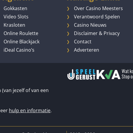
Gokkasten
Over Casino Meesters
Video Slots
Verantwoord Spelen
Krasloten
Casino Nieuws
Online Roulette
Disclaimer & Privacy
Online Blackjack
Contact
iDeal Casino’s
Adverteren
van jezelf of van een
meer
hulp en informatie
.