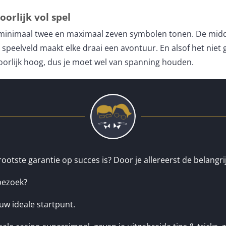
oorlijk vol spel
minimaal twee en maximaal zeven symbolen tonen. De midde
speelveld maakt elke draai een avontuur. En alsof het niet g
ehoorlijk hoog, dus je moet wel van spanning houden.
ste garantie op succes is? Door je allereerst de belangrijk
bezoek?
ouw ideale startpunt.