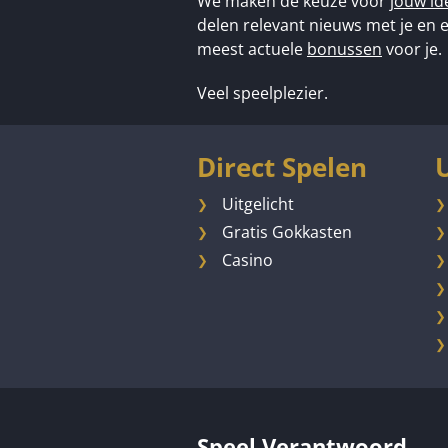
We maken de keuze voor
jouw id
delen relevant nieuws met je en 
meest actuele
bonussen
voor je.
Veel speelplezier.
Direct Spelen
U
Uitgelicht
Gratis Gokkasten
Casino
Speel Verantwoord