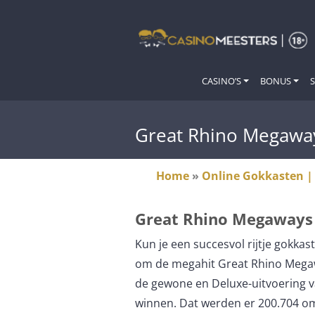
Skip
to
the
content
CASINO’S
BONUS
Great Rhino Megawa
Home
»
Online Gokkasten | 
Great Rhino Megaways
Kun je een succesvol rijtje gokka
om de megahit Great Rhino Megawa
de gewone en Deluxe-uitvoering 
winnen. Dat werden er 200.704 om 